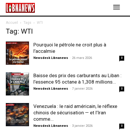
Accueil
Tags
WTI
Tag: WTI
Pourquoi le pétrole ne croit plus à
l’accalmie
Newsdesk Libnanews
-
26 mars 2026
0
Baisse des prix des carburants au Liban :
l’essence 95 octane à 1,308 millions...
Newsdesk Libnanews
-
7 janvier 2026
0
Venezuela : le raid américain, le réflexe
chinois de sécurisation — et l’Iran
comme...
Newsdesk Libnanews
-
3 janvier 2026
0