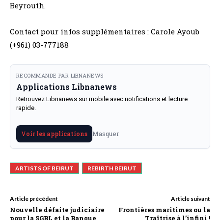
Beyrouth.
Contact pour infos supplémentaires : Carole Ayoub
(+961) 03-777188
RECOMMANDE PAR LIBNANEWS
Applications Libnanews
Retrouvez Libnanews sur mobile avec notifications et lecture
rapide.
Masquer
Voir les applications
ARTISTS OF BEIRUT
REBIRTH BEIRUT
Article précédent
Article suivant
Nouvelle défaite judiciaire
Frontières maritimes ou la
pour la SGBL et la Banque
Traîtrise à l’infini !