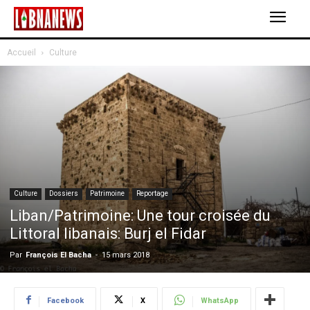
Accueil
Culture
Culture
Dossiers
Patrimoine
Reportage
Liban/Patrimoine: Une tour croisée du
Littoral libanais: Burj el Fidar
Par
François El Bacha
-
15 mars 2018
Facebook
X
WhatsApp