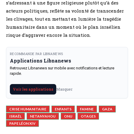
s’adressant à une figure religieuse plutôt qu’à des
acteurs politiques, reflète sa volonté de transcender
les clivages, tout en mettant en lumière la tragédie
humanitaire dans un moment où le plan israélien
risque d’aggraver encore la situation.
RECOMMANDE PAR LIBNANEWS
Applications Libnanews
Retrouvez Libnanews sur mobile avec notifications et lecture
rapide.
Masquer
Voir les applications
CRISE HUMANITAIRE
ENFANTS
FAMINE
GAZA
ISRAËL
NETANYAHOU
ONU
OTAGES
PAPE LÉON XIV