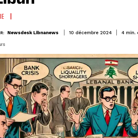
IE
Newsdesk Libnanews
4
min.
10 décembre 2024
R:
urs