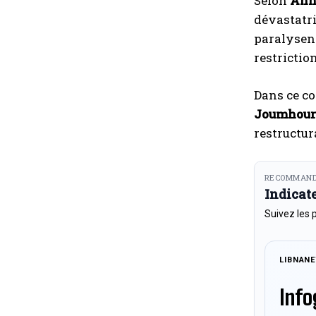
Selon
Ann
dévastatri
paralysent
restrictio
Dans ce co
Joumhour
restructur
RECOMMAND
Indicat
Suivez les 
LIBNAN
Info