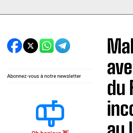
Mal
ave
Abonnez-vous à notre newsletter
du 
inc
au 