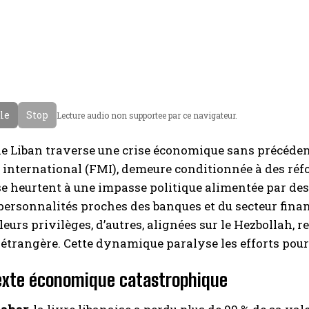
cle
Stop
Lecture audio non supportee par ce navigateur.
le Liban traverse une crise économique sans précéden
international (FMI), demeure conditionnée à des réf
e heurtent à une impasse politique alimentée par des l
personnalités proches des banques et du secteur fina
leurs privilèges, d’autres, alignées sur le Hezbollah,
étrangère. Cette dynamique paralyse les efforts pour
exte économique catastrophique