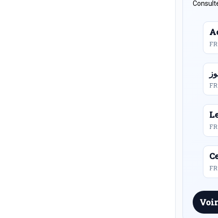
Consulte
Ac
FR
FR
L
FR
Ce
FR 
Voir