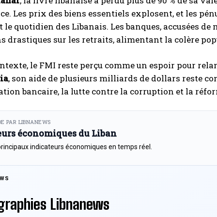
ahar
, la livre libanaise a perdu plus de 90 % de sa v
ce. Les prix des biens essentiels explosent, et les pén
 le quotidien des Libanais. Les banques, accusées de 
ns drastiques sur les retraits, alimentant la colère pop
ntexte, le FMI reste perçu comme un espoir pour rel
ia
, son aide de plusieurs milliards de dollars reste 
ation bancaire, la lutte contre la corruption et la réf
E PAR LIBNANEWS
eurs économiques du Liban
principaux indicateurs économiques en temps réel.
EWS
graphies Libnanews