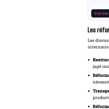
Voir les
Les réfo
Les discus
internatio
Restruc
jugé in
Réforme
nécessi
Transpa
produit
Réforme