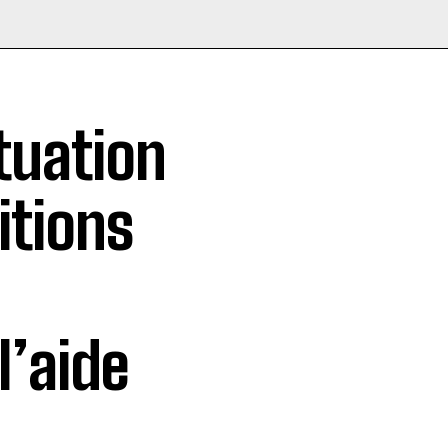
ituation
itions
l’aide