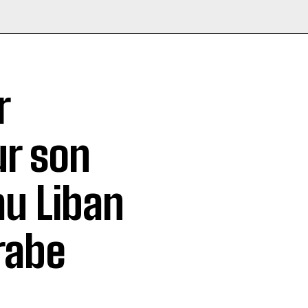
r
ur son
au Liban
arabe