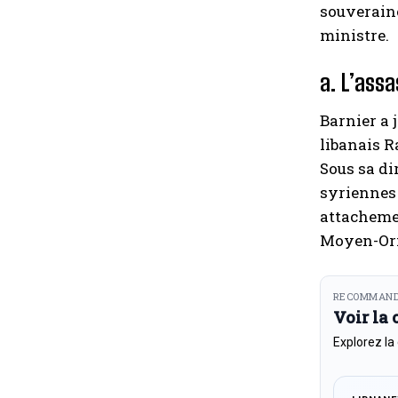
souveraine
ministre.
a. L’assa
Barnier a 
libanais R
Sous sa di
syriennes 
attachemen
Moyen-Ori
RECOMMAND
Voir la
Explorez la