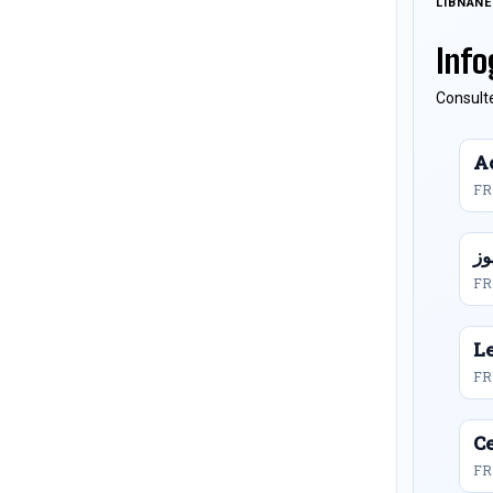
LIBNAN
Info
Consulte
Ac
FR
FR
L
FR
Ce
FR 