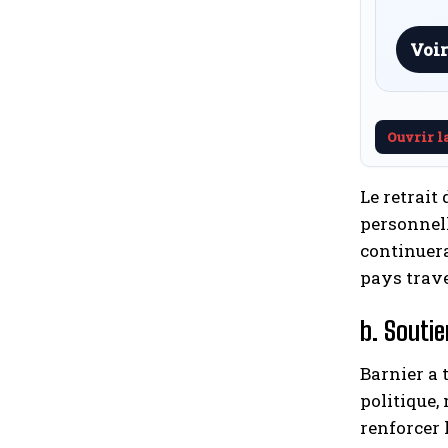
Voir
Ouvrir l
Le retrait
personnell
continuera
pays trave
b. Souti
Barnier a 
politique,
renforcer 