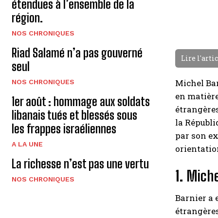
étendues à l’ensemble de la
région.
NOS CHRONIQUES
Riad Salamé n’a pas gouverné
Lire l'arti
seul
Michel Ba
NOS CHRONIQUES
en matière
1er août : hommage aux soldats
étrangères
libanais tués et blessés sous
la Républi
les frappes israéliennes
par son ex
A LA UNE
orientatio
La richesse n’est pas une vertu
1.
Miche
NOS CHRONIQUES
Barnier a 
étrangères