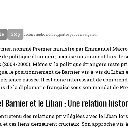
cle
Stop
Lecture audio non supportee par ce navigateur.
rnier, nommé Premier ministre par Emmanuel Macron,
 de politique étrangère, acquise notamment lors de s
 (2004-2005). Même si la politique étrangère reste p
que, le positionnement de Barnier vis-à-vis du Liban e
périence passée. Il est donc intéressant de comprend
ns de la diplomatie française sous son mandat de Pre
l Barnier et le Liban : Une relation histo
entretenu des relations privilégiées avec le Liban lo
, et ces liens demeurent cruciaux. Son approche vis-à