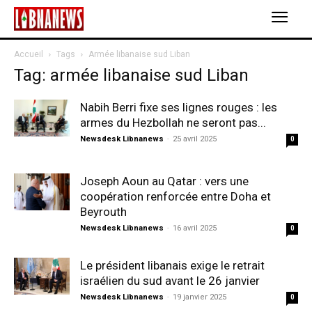
Accueil
Tags
Armée libanaise sud Liban
Tag: armée libanaise sud Liban
Nabih Berri fixe ses lignes rouges : les
armes du Hezbollah ne seront pas...
Newsdesk Libnanews
-
25 avril 2025
0
Joseph Aoun au Qatar : vers une
coopération renforcée entre Doha et
Beyrouth
Newsdesk Libnanews
-
16 avril 2025
0
Le président libanais exige le retrait
israélien du sud avant le 26 janvier
Newsdesk Libnanews
-
19 janvier 2025
0