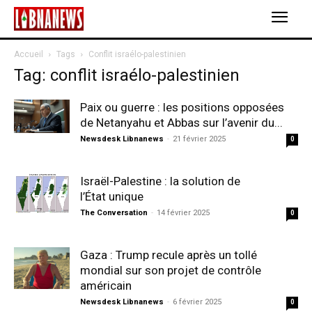
Accueil
Tags
Conflit israélo-palestinien
Tag: conflit israélo-palestinien
Paix ou guerre : les positions opposées
de Netanyahu et Abbas sur l’avenir du...
Newsdesk Libnanews
-
21 février 2025
0
Israël-Palestine : la solution de
l’État unique
The Conversation
-
14 février 2025
0
Gaza : Trump recule après un tollé
mondial sur son projet de contrôle
américain
Newsdesk Libnanews
-
6 février 2025
0