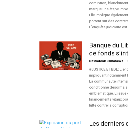
corruption, blanchiment
marque une étape impor
Elle implique également
portent sur des contrat
L’enquête judiciaire est
Banque du Lib
de fonds s’in
Newsdesk Libnanews
-
#JUSTICE ET BDL: L'enq
impliquant notamment Ri
La communauté internatio
conditionne désormais 
emblématique. L'issue d
financements vitaux pou
lutte contre la corrupti
Les derniers 