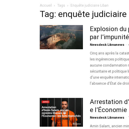
Accueil
Tags
Enquête judiciaire Liban
Tag: enquête judiciaire
Explosion du 
par l’impunité
Newsdesk Libnanews
-
Cinq ans après la catast
les ingérences politique
aucune condamnation n’
sécuritaire et politique 
d’une enquête internati
l’absence d’État de droi
Arrestation d
e l’Économie
Newsdesk Libnanews
-
Amin Salam, ancien minis