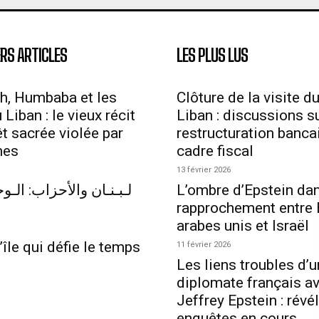
RS ARTICLES
LES PLUS LUS
h, Humbaba et les
Clôture de la visite d
Liban : le vieux récit
Liban : discussions su
êt sacrée violée par
restructuration bancai
mes
cadre fiscal
13 février 2026
لـبـنـان والأحزاب: الـوجـ
L’ombre d’Epstein dan
rapprochement entre 
arabes unis et Israël
’île qui défie le temps
11 février 2026
Les liens troubles d’u
diplomate français a
Jeffrey Epstein : révé
enquêtes en cours