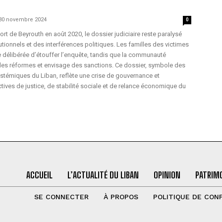
30 novembre 2024
0
rt de Beyrouth en août 2020, le dossier judiciaire reste paralysé
utionnels et des interférences politiques. Les familles des victimes
 délibérée d’étouffer l’enquête, tandis que la communauté
 des réformes et envisage des sanctions. Ce dossier, symbole des
témiques du Liban, reflète une crise de gouvernance et
ves de justice, de stabilité sociale et de relance économique du
ACCUEIL
L’ACTUALITÉ DU LIBAN
OPINION
PATRIMO
SE CONNECTER
À PROPOS
POLITIQUE DE CONF