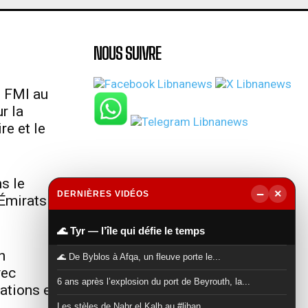
NOUS SUIVRE
u FMI au
r la
re et le
s le
−
×
DERNIÈRES VIDÉOS
Émirats
▶
🌊 Tyr — l’île qui défie le temps
n
🌊 De Byblos à Afqa, un fleuve porte le...
vec
6 ans après l’explosion du port de Beyrouth, la...
lations et
Les stèles de Nahr el Kalb au #liban