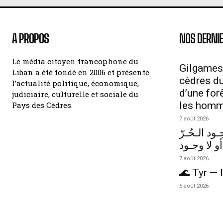
A PROPOS
NOS DERNIE
Le média citoyen francophone du
Gilgames
Liban a été fondé en 2006 et présente
cèdres du 
l’actualité politique, économique,
d’une for
judiciaire, culturelle et sociale du
les hom
Pays des Cèdres.
7 août 2026
ود الـحُـرّ
أو لا وجـود
7 août 2026
🌊 Tyr — l
6 août 2026