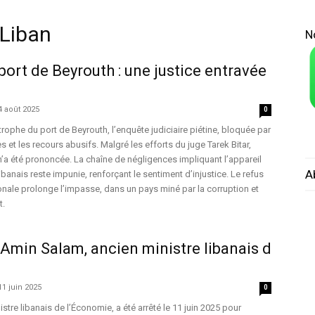
 Liban
N
port de Beyrouth : une justice entravée
4 août 2025
0
rophe du port de Beyrouth, l’enquête judiciaire piétine, bloquée par
s et les recours abusifs. Malgré les efforts du juge Tarek Bitar,
a été prononcée. La chaîne de négligences impliquant l’appareil
A
libanais reste impunie, renforçant le sentiment d’injustice. Le refus
onale prolonge l’impasse, dans un pays miné par la corruption et
t.
’Amin Salam, ancien ministre libanais d
11 juin 2025
0
tre libanais de l’Économie, a été arrêté le 11 juin 2025 pour