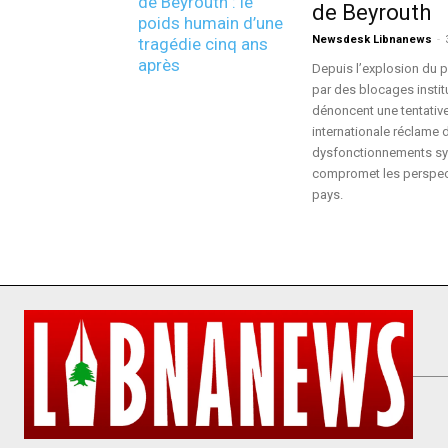
de Beyrouth
Newsdesk Libnanews
-
Depuis l’explosion du po
par des blocages instit
dénoncent une tentative
internationale réclame
dysfonctionnements sys
compromet les perspecti
pays.