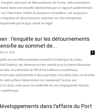
 d’argent, extorsion et détournement de fonds. Cette arrestation
tante dans une enquête déclenchée par un rapport parlementaire.
 son frère Karim Salam et plusieurs conseillers. Les soupçons
s irréguliers et des pressions exercées sur des entreprises.
 supervisée par le juge Jamal al-Hajjar.
an : l’enquête sur les détournements
tensifie au sommet de...
28 avril 2025
0
uête sur les détournements massifs à la Banque du Liban,
ad Salamé, est devenue un test central pour la justice libanaise.
nale, en particulier le FMI et les bailleurs occidentaux,
toute aide substantielle à des avancées concrètes dans ce dossier
e cette affaire déterminera non seulement l'accès aux
r le Liban, mais aussi la crédibilité de son engagement dans la
on systémique.
développements dans l’affaire du Port