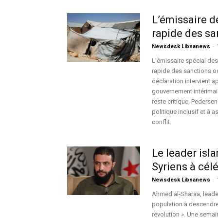
L’émissaire de
rapide des sa
Newsdesk Libnanews
-
L’émissaire spécial des
rapide des sanctions oc
déclaration intervient a
gouvernement intérimair
reste critique, Pederse
politique inclusif et à 
conflit.
Le leader isl
Syriens à céléb
Newsdesk Libnanews
-
Ahmed al-Sharaa, leader 
population à descendre 
révolution ». Une semai