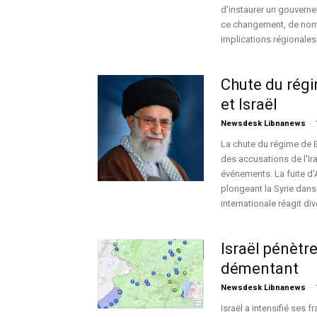
d’instaurer un gouvernem
ce changement, de nom
implications régionales 
Chute du régim
et Israël
Newsdesk Libnanews
-
La chute du régime de B
des accusations de l'Ira
événements. La fuite d'
plongeant la Syrie dans
internationale réagit d
Israël pénètr
démentant
Newsdesk Libnanews
-
Israël a intensifié ses