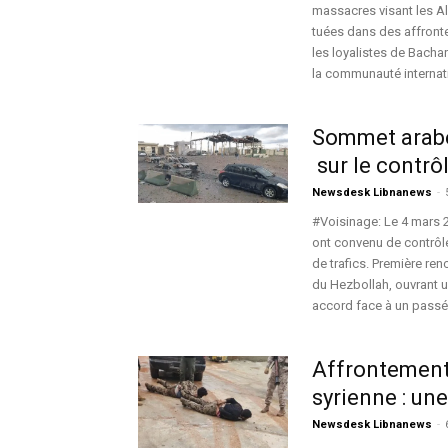
massacres visant les Al
tuées dans des affront
les loyalistes de Bachar
la communauté internati
Sommet arabe 
sur le contrôl
Newsdesk Libnanews
-
#Voisinage: Le 4 mars 
ont convenu de contrôler
de trafics. Première ren
du Hezbollah, ouvrant u
accord face à un passé 
Affrontements
syrienne : un
Newsdesk Libnanews
-