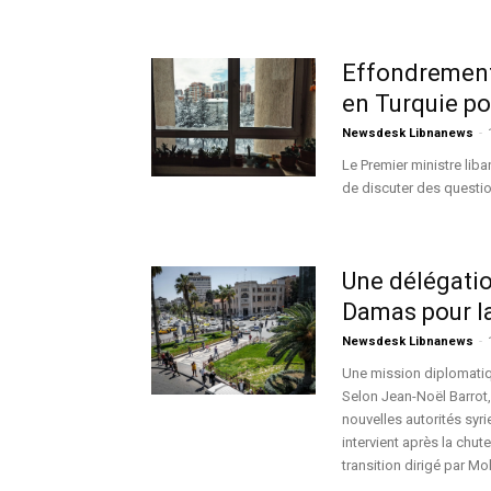
Effondrement 
en Turquie po
Newsdesk Libnanews
-
Le Premier ministre liba
de discuter des question
Une délégatio
Damas pour la
Newsdesk Libnanews
-
Une mission diplomatiq
Selon Jean-Noël Barrot, 
nouvelles autorités syri
intervient après la chu
transition dirigé par M