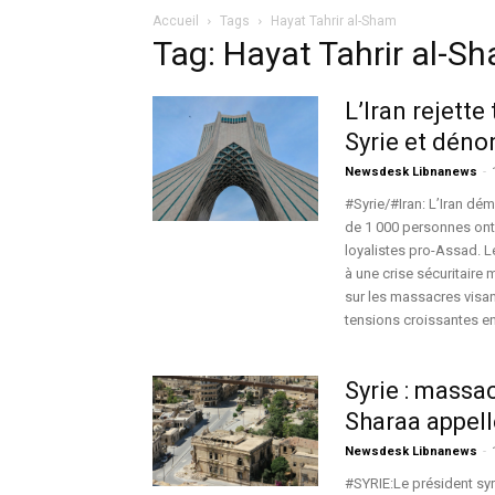
Accueil
Tags
Hayat Tahrir al-Sham
Tag: Hayat Tahrir al-S
L’Iran rejette
Syrie et dén
Newsdesk Libnanews
-
#Syrie/#Iran: L’Iran dém
de 1 000 personnes ont 
loyalistes pro-Assad. L
à une crise sécuritaire
sur les massacres visant
tensions croissantes ent
Syrie : massa
Sharaa appelle
Newsdesk Libnanews
-
#SYRIE:Le président syr