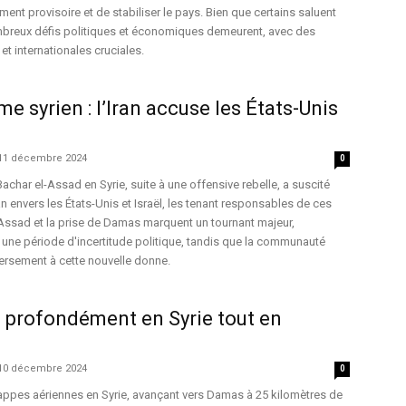
ent provisoire et de stabiliser le pays. Bien que certains saluent
breux défis politiques et économiques demeurent, avec des
et internationales cruciales.
e syrien : l’Iran accuse les États-Unis
11 décembre 2024
0
achar el-Assad en Syrie, suite à une offensive rebelle, a suscité
n envers les États-Unis et Israël, les tenant responsables de ces
Assad et la prise de Damas marquent un tournant majeur,
 une période d'incertitude politique, tandis que la communauté
iversement à cette nouvelle donne.
e profondément en Syrie tout en
10 décembre 2024
0
 frappes aériennes en Syrie, avançant vers Damas à 25 kilomètres de