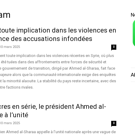
ham
N
 toute implication dans les violences en
once des accusations infondées
10 mars 2025
0
ent toute implication dans les violences récentes en Syrie, où plus
été tuées dans des affrontements entre forces de sécurité et
e gouvernement de transition, dirigé par Ahmed al-Sharaa, fait face
A
 majeure alors que la communauté internationale exige des enquêtes
 la minorité alaouite. La stabilité du pays reste incertaine, avec des
re factions rivales.
cres en série, le président Ahmed al-
 à l’unité
10 mars 2025
0
ien Ahmed al-Sharaa appelle à l’unité nationale après une vague de