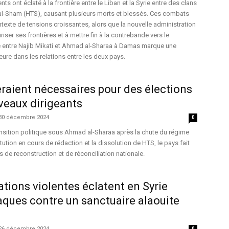
ts ont éclaté à la frontière entre le Liban et la Syrie entre des clans
r al-Sham (HTS), causant plusieurs morts et blessés. Ces combats
ntexte de tensions croissantes, alors que la nouvelle administration
iser ses frontières et à mettre fin à la contrebande vers le
e entre Najib Mikati et Ahmad al-Sharaa à Damas marque une
eure dans les relations entre les deux pays.
seraient nécessaires pour des élections
veaux dirigeants
30 décembre 2024
0
nsition politique sous Ahmad al-Sharaa après la chute du régime
ution en cours de rédaction et la dissolution de HTS, le pays fait
 de reconstruction et de réconciliation nationale.
tions violentes éclatent en Syrie
aques contre un sanctuaire alaouite
26 décembre 2024
0