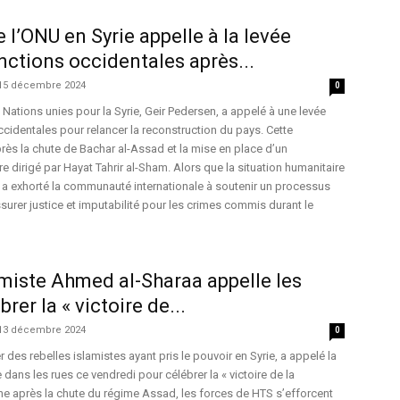
 l’ONU en Syrie appelle à la levée
nctions occidentales après...
15 décembre 2024
0
 Nations unies pour la Syrie, Geir Pedersen, a appelé à une levée
cidentales pour relancer la reconstruction du pays. Cette
près la chute de Bachar al-Assad et la mise en place d’un
e dirigé par Hayat Tahrir al-Sham. Alors que la situation humanitaire
n a exhorté la communauté internationale à soutenir un processus
assurer justice et imputabilité pour les crimes commis durant le
amiste Ahmed al-Sharaa appelle les
rer la « victoire de...
13 décembre 2024
0
des rebelles islamistes ayant pris le pouvoir en Syrie, a appelé la
dans les rues ce vendredi pour célébrer la « victoire de la
ne après la chute du régime Assad, les forces de HTS s’efforcent