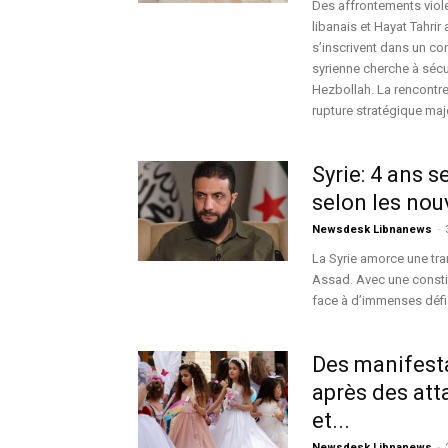
Des affrontements violen
libanais et Hayat Tahri
s’inscrivent dans un co
syrienne cherche à sécur
Hezbollah. La rencontr
rupture stratégique maj
Syrie: 4 ans 
selon les nou
Newsdesk Libnanews
-
La Syrie amorce une tra
Assad. Avec une constit
face à d’immenses défis
Des manifesta
après des att
et...
Newsdesk Libnanews
-