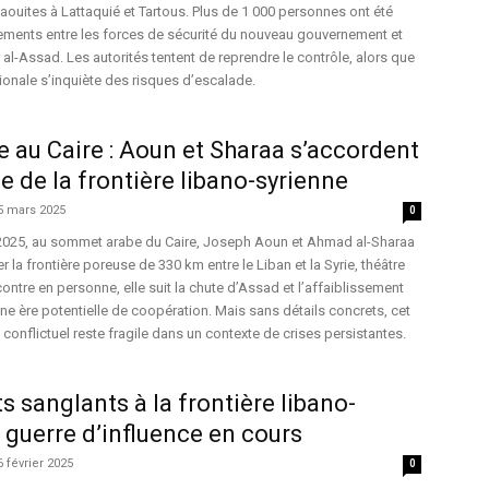
aouites à Lattaquié et Tartous. Plus de 1 000 personnes ont été
ements entre les forces de sécurité du nouveau gouvernement et
 al-Assad. Les autorités tentent de reprendre le contrôle, alors que
onale s’inquiète des risques d’escalade.
au Caire : Aoun et Sharaa s’accordent
e de la frontière libano-syrienne
5 mars 2025
0
2025, au sommet arabe du Caire, Joseph Aoun et Ahmad al-Sharaa
 la frontière poreuse de 330 km entre le Liban et la Syrie, théâtre
contre en personne, elle suit la chute d’Assad et l’affaiblissement
ne ère potentielle de coopération. Mais sans détails concrets, cet
conflictuel reste fragile dans un contexte de crises persistantes.
 sanglants à la frontière libano-
e guerre d’influence en cours
6 février 2025
0