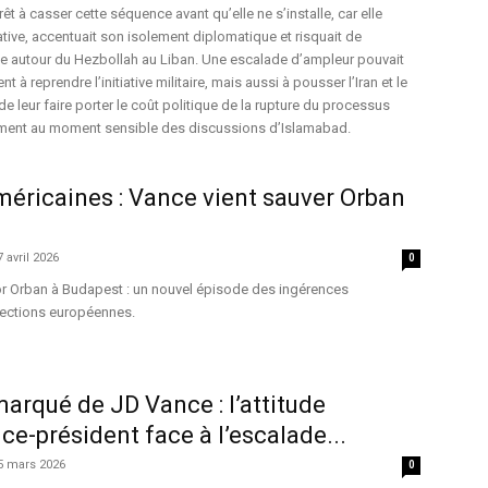
érêt à casser cette séquence avant qu’elle ne s’installe, car elle
ative, accentuait son isolement diplomatique et risquait de
que autour du Hezbollah au Liban. Une escalade d’ampleur pouvait
t à reprendre l’initiative militaire, mais aussi à pousser l’Iran et le
 de leur faire porter le coût politique de la rupture du processus
mment au moment sensible des discussions d’Islamabad.
éricaines : Vance vient sauver Orban
7 avril 2026
0
or Orban à Budapest : un nouvel épisode des ingérences
lections européennes.
marqué de JD Vance : l’attitude
ce-président face à l’escalade...
5 mars 2026
0