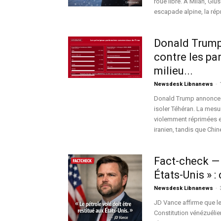
roue libre. À Milan, Giu
escapade alpine, la ré
Donald Trump 
contre les pa
milieu...
Newsdesk Libnanews
-
Donald Trump annonce u
isoler Téhéran. La mesu
violemment réprimées e
iranien, tandis que Chi
Fact-check — «
États-Unis » : 
Newsdesk Libnanews
-
JD Vance affirme que le «
Constitution vénézuélie