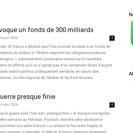
N
évoque un fonds de 300 milliards
16 juin 2026
0
cain JD Vance a déclaré que l’Iran pourrait accéder à un fonds de
illiards de dollars si Téhéran respecte les obligations prévues
ington. L’administration américaine insiste sur le caractère
me et affirme qu’il ne s’agirait pas d’un versement direct d’argent
ssier reste toutefois politiquement sensible, en raison des
A
iranien, du rôle régional de Téhéran et du front libanais.
guerre presque finie
15 avril 2026
0
 la guerre avec l’Iran est « presque finie » et évoque une reprise
tte semaine au Pakistan. Pourtant, derrière cette déclaration
racontent une autre histoire. Le cessez-le-feu reste fragile, le
rts iraniens s’intensifie, le détroit d’Ormuz demeure largement