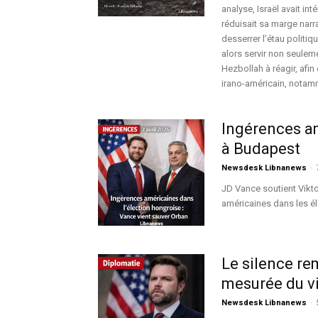
analyse, Israël avait int
réduisait sa marge narr
desserrer l’étau politi
alors servir non seulemen
Hezbollah à réagir, afin
irano-américain, nota
Ingérences am
à Budapest
Newsdesk Libnanews
-
JD Vance soutient Vikt
américaines dans les é
Le silence re
mesurée du vi
Newsdesk Libnanews
-