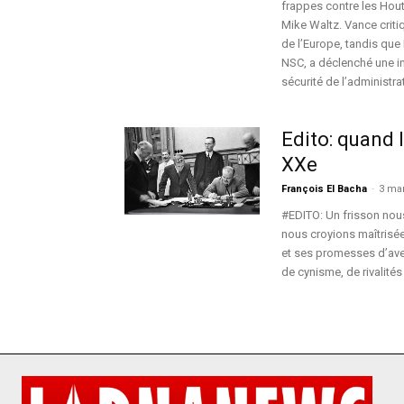
frappes contre les Hout
Mike Waltz. Vance criti
de l’Europe, tandis que 
NSC, a déclenché une i
sécurité de l’administr
Edito: quand 
XXe
François El Bacha
-
3 ma
#EDITO: Un frisson nous
nous croyions maîtrisée
et ses promesses d’ave
de cynisme, de rivalités