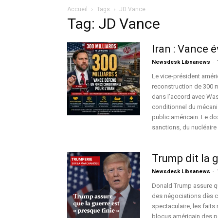
Accueil
Tags
JD Vance
Tag: JD Vance
Iran : Vance 
Newsdesk Libnanews
-
Le vice-président améri
reconstruction de 300 m
dans l’accord avec Wash
conditionnel du mécanis
public américain. Le do
sanctions, du nucléaire 
Trump dit la 
Newsdesk Libnanews
-
Donald Trump assure que
des négociations dès ce
spectaculaire, les faits 
blocus américain des po