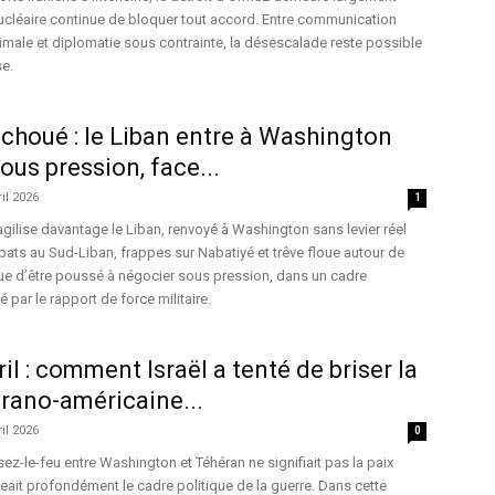
nucléaire continue de bloquer tout accord. Entre communication
imale et diplomatie sous contrainte, la désescalade reste possible
se.
choué : le Liban entre à Washington
ous pression, face...
ril 2026
1
gilise davantage le Liban, renvoyé à Washington sans levier réel
mbats au Sud-Liban, frappes sur Nabatiyé et trêve floue autour de
que d’être poussé à négocier sous pression, dans un cadre
 par le rapport de force militaire.
il : comment Israël a tenté de briser la
rano-américaine...
ril 2026
0
ez-le-feu entre Washington et Téhéran ne signifiait pas la paix
geait profondément le cadre politique de la guerre. Dans cette