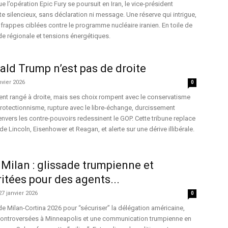
e l’opération Epic Fury se poursuit en Iran, le vice-président
e silencieux, sans déclaration ni message. Une réserve qui intrigue,
frappes ciblées contre le programme nucléaire iranien. En toile de
de régionale et tensions énergétiques.
ld Trump n’est pas de droite
nvier 2026
0
nt rangé à droite, mais ses choix rompent avec le conservatisme
Protectionnisme, rupture avec le libre-échange, durcissement
envers les contre-pouvoirs redessinent le GOP. Cette tribune replace
de Lincoln, Eisenhower et Reagan, et alerte sur une dérive illibérale.
 Milan : glissade trumpienne et
tées pour des agents...
27 janvier 2026
0
e Milan-Cortina 2026 pour “sécuriser” la délégation américaine,
controversées à Minneapolis et une communication trumpienne en