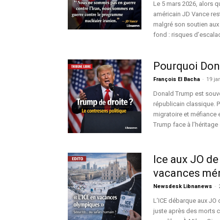
Le 5 mars 2026, alors qu
américain JD Vance rest
malgré son soutien aux 
fond : risques d’escala
Pourquoi Dona
François El Bacha
-
19 ja
Donald Trump est souve
républicain classique. 
migratoire et méfiance 
Trump face à l’héritage 
Ice aux JO de
vacances méri
Newsdesk Libnanews
-
L’ICE débarque aux JO d
juste après des morts 