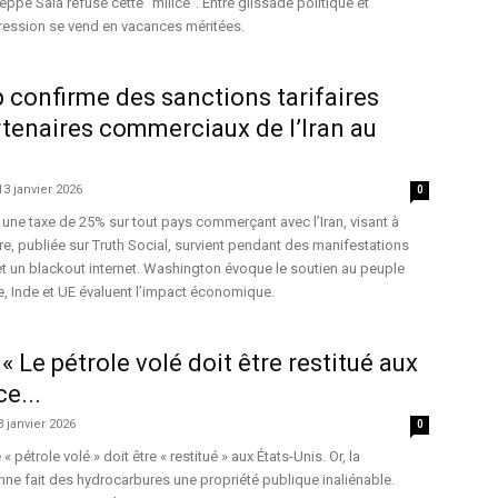
seppe Sala refuse cette “milice”. Entre glissade politique et
pression se vend en vacances méritées.
confirme des sanctions tarifaires
rtenaires commerciaux de l’Iran au
13 janvier 2026
0
ne taxe de 25% sur tout pays commerçant avec l’Iran, visant à
re, publiée sur Truth Social, survient pendant des manifestations
t un blackout internet. Washington évoque le soutien au peuple
ne, Inde et UE évaluent l’impact économique.
 Le pétrole volé doit être restitué aux
ce...
3 janvier 2026
0
 pétrole volé » doit être « restitué » aux États-Unis. Or, la
nne fait des hydrocarbures une propriété publique inaliénable.