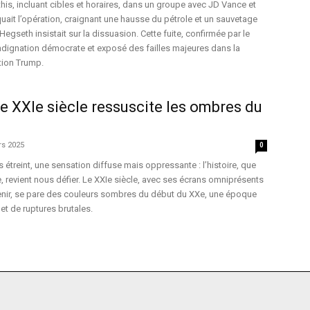
his, incluant cibles et horaires, dans un groupe avec JD Vance et
quait l’opération, craignant une hausse du pétrole et un sauvetage
Hegseth insistait sur la dissuasion. Cette fuite, confirmée par le
ndignation démocrate et exposé des failles majeures dans la
ation Trump.
le XXIe siècle ressuscite les ombres du
rs 2025
0
 étreint, une sensation diffuse mais oppressante : l’histoire, que
, revient nous défier. Le XXIe siècle, avec ses écrans omniprésents
nir, se pare des couleurs sombres du début du XXe, une époque
 et de ruptures brutales.