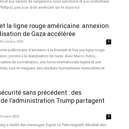
rtout aux saisies de cargaisons sous sanctions et aux contentieux
hillips), pas à un droit américain sur le sous-sol.
et la ligne rouge américaine: annexion
ilisation de Gaza accélérée
24 octobre 2025
0
te préliminaire d’annexion à la Knesset et fixe une ligne rouge
ion, priorité à la stabilisation de Gaza. Avec Marco Rubio,
ntre de coordination, une force internationale légère et une
rmée, tout en exigeant des résultats humanitaires mesurables et
 sécurité sans précédent : des
de l’administration Trump partagent
25 mars 2025
0
rg a révélé des messages Signal où Pete Hegseth détaillait des