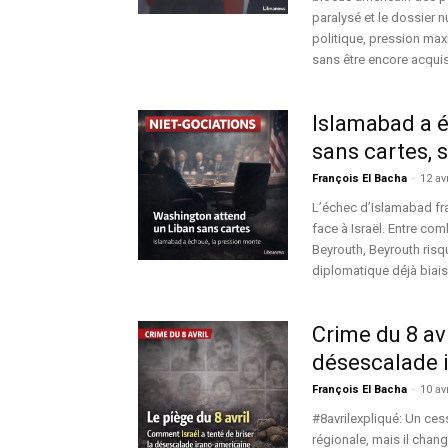
paralysé et le dossier 
politique, pression max
sans être encore acqui
Islamabad a é
sans cartes, s
François El Bacha
-
12 av
L’échec d’Islamabad fra
face à Israël. Entre co
Beyrouth, Beyrouth ris
diplomatique déjà biaisé
Crime du 8 avr
désescalade i
François El Bacha
-
10 av
#8avrilexpliqué: Un cess
régionale, mais il chan