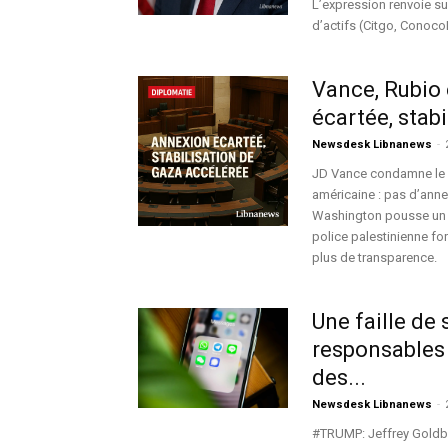
L’expression renvoie su
d’actifs (Citgo, ConocoP
Vance, Rubio 
écartée, stab
Newsdesk Libnanews
-
JD Vance condamne le vo
américaine : pas d’annex
Washington pousse un ce
police palestinienne fo
plus de transparence.
Une faille de
responsables 
des...
Newsdesk Libnanews
-
#TRUMP: Jeffrey Goldbe