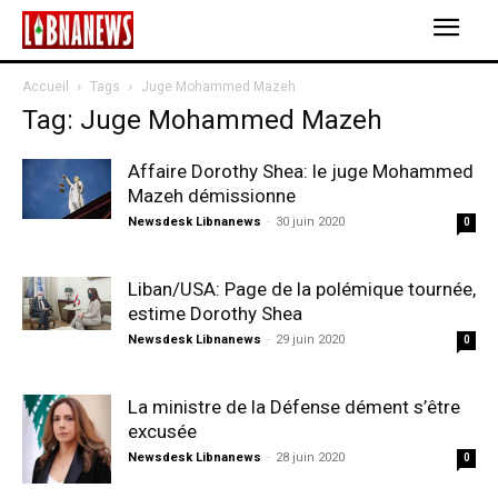
Accueil
Tags
Juge Mohammed Mazeh
Tag: Juge Mohammed Mazeh
Affaire Dorothy Shea: le juge Mohammed
Mazeh démissionne
Newsdesk Libnanews
-
30 juin 2020
0
Liban/USA: Page de la polémique tournée,
estime Dorothy Shea
Newsdesk Libnanews
-
29 juin 2020
0
La ministre de la Défense dément s’être
excusée
Newsdesk Libnanews
-
28 juin 2020
0