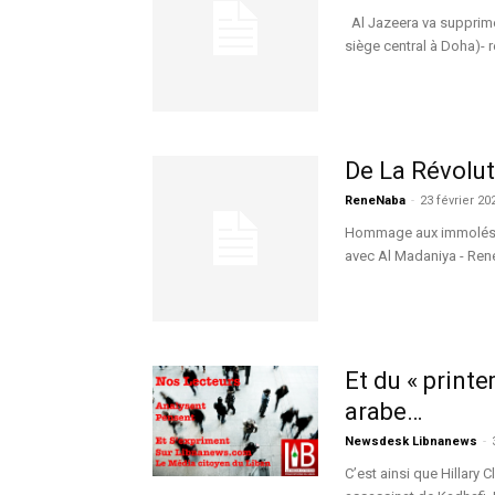
Al Jazeera va supprime
siège central à Doha)- 
De La Révolut
ReneNaba
-
23 février 20
Hommage aux immolés ar
avec Al Madaniya - Ren
Et du « printe
arabe…
Newsdesk Libnanews
-
C’est ainsi que Hillary C