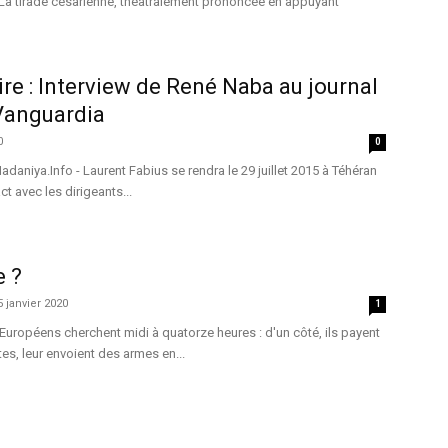
 La tirade césarienne, théâtralement prononcée en appuyant
ire : Interview de René Naba au journal
Vanguardia
0
0
adaniya.Info - Laurent Fabius se rendra le 29 juillet 2015 à Téhéran
t avec les dirigeants...
e ?
5 janvier 2020
1
Européens cherchent midi à quatorze heures : d'un côté, ils payent
tes, leur envoient des armes en...