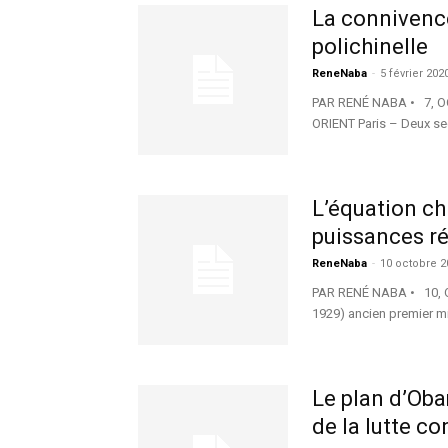
La connivence
polichinelle
ReneNaba
-
5 février 202
PAR RENÉ NABA • 7, O
ORIENT Paris – Deux secr
L’équation ch
puissances ré
ReneNaba
-
10 octobre 2
PAR RENÉ NABA • 10, 
1929) ancien premier min
Le plan d’Oba
de la lutte con