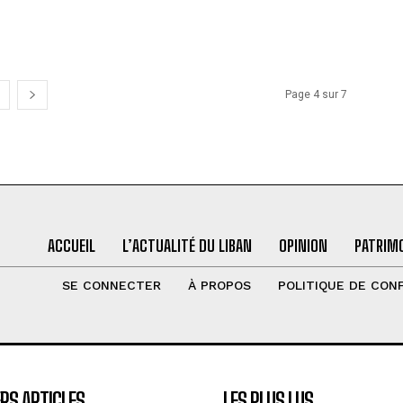
Page 4 sur 7
ACCUEIL
L’ACTUALITÉ DU LIBAN
OPINION
PATRIMO
SE CONNECTER
À PROPOS
POLITIQUE DE CONF
RS ARTICLES
LES PLUS LUS