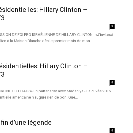
sidentielles: Hillary Clinton –
/3
0
ION DE FOI PRO ISRAÉLIENNE DE HILLARY CLINTON : «J’inviterai
aélien à la Maison Blanche dès le premier mois de mon...
sidentielles: Hillary Clinton –
/3
0
«REINE DU CHAOS» En partenariat avec Madaniya - La cuvée 2016
tielle américaine n’augure rien de bon. Que...
 fin d’une légende
0
0