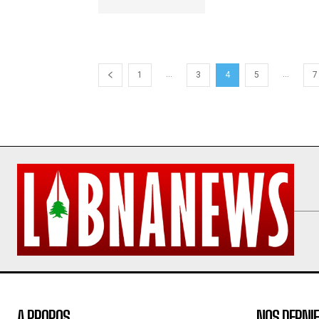
...
...
1
3
4
5
7
A PROPOS
NOS DERNIE