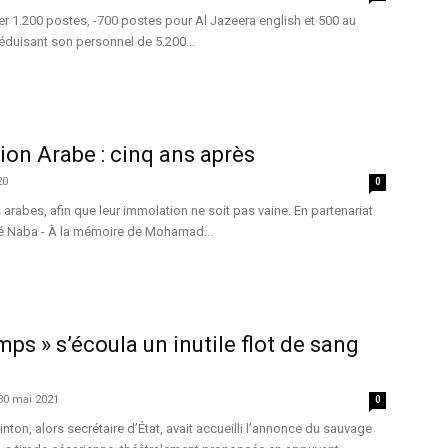
r 1.200 postes, -700 postes pour Al Jazeera english et 500 au
réduisant son personnel de 5.200...
ion Arabe : cinq ans après
20
0
abes, afin que leur immolation ne soit pas vaine. En partenariat
é Naba - À la mémoire de Mohamad...
mps » s’écoula un inutile flot de sang
30 mai 2021
0
linton, alors secrétaire d’État, avait accueilli l’annonce du sauvage