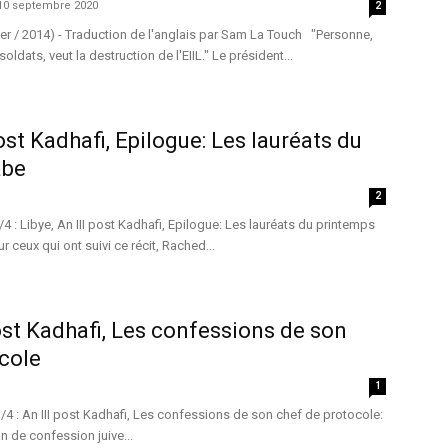
10 septembre 2020
2
r / 2014) - Traduction de l'anglais par Sam La Touch "Personne,
soldats, veut la destruction de l'EIIL." Le président...
post Kadhafi, Epilogue: Les lauréats du
abe
2
4 : Libye, An III post Kadhafi, Epilogue: Les lauréats du printemps
 ceux qui ont suivi ce récit, Rached...
post Kadhafi, Les confessions de son
cole
1
 /4 : An III post Kadhafi, Les confessions de son chef de protocole:
 de confession juive...