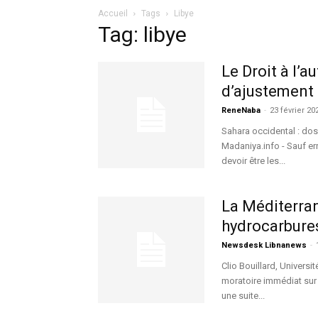
Accueil
Tags
Libye
Tag: libye
Le Droit à l’a
d’ajustement 
ReneNaba
-
23 février 20
Sahara occidental : dos
Madaniya.info - Sauf er
devoir être les...
La Méditerran
hydrocarbure
Newsdesk Libnanews
-
Clio Bouillard, Univers
moratoire immédiat sur 
une suite...