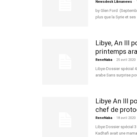
Newsdesk Libnanews
-
by Glen Ford (Septembe
plus que la Syrie et ses 
Libye, An III 
printemps ar
ReneNaba
-
25 avril 2020
Libye-Dossier spécial 4/
arabe Sans surprise pour
Libye An III 
chef de proto
ReneNaba
-
18 avril 2020
Libye Dossier spécial 3
Kadhafi avait une maman