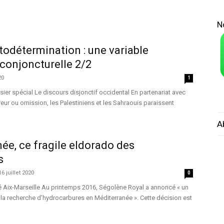
N
utodétermination : une variable
conjoncturelle 2/2
20
1
sier spécial Le discours disjonctif occidental En partenariat avec
reur ou omission, les Palestiniens et les Sahraouis paraissent
A
ée, ce fragile eldorado des
s
16 juillet 2020
0
ité Aix-Marseille Au printemps 2016, Ségolène Royal a annoncé « un
la recherche d’hydrocarbures en Méditerranée ». Cette décision est