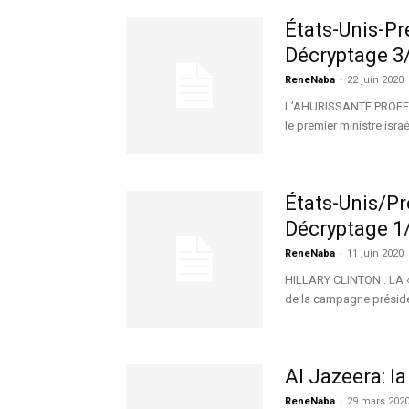
États-Unis-Pré
Décryptage 3
ReneNaba
-
22 juin 2020
L’AHURISSANTE PROFESS
le premier ministre isr
États-Unis/Pré
Décryptage 1
ReneNaba
-
11 juin 2020
HILLARY CLINTON : LA 
de la campagne présiden
Al Jazeera: la
ReneNaba
-
29 mars 202