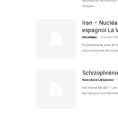
assassinat de Kadhafi.
chaque...
Iran – Nucléa
espagnol La 
ReneNaba
-
22 juillet 202
En partenariat avec Al M
pour une prise de contac
Schizophréni
Newsdesk Libnanews
-
Par Kamel Moulfi – Les 
les rançons aux terroris