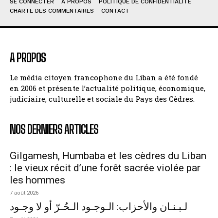
SE CONNECTER
À PROPOS
POLITIQUE DE CONFIDENTIALITÉ
CHARTE DES COMMENTAIRES
CONTACT
A PROPOS
Le média citoyen francophone du Liban a été fondé
en 2006 et présente l’actualité politique, économique,
judiciaire, culturelle et sociale du Pays des Cèdres.
NOS DERNIERS ARTICLES
Gilgamesh, Humbaba et les cèdres du Liban
: le vieux récit d’une forêt sacrée violée par
les hommes
7 août 2026
لـبـنـان والأحزاب: الـوجـود الـحُـرّ أو لا وجـود