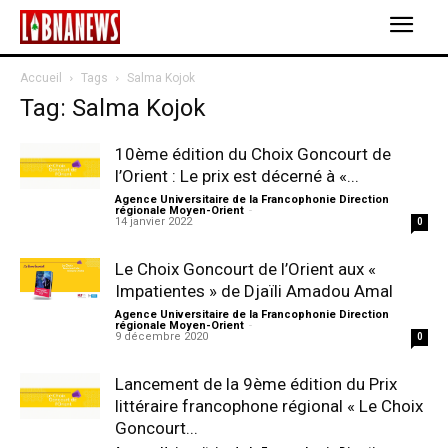
Accueil
Tags
Salma Kojok
Tag: Salma Kojok
10ème édition du Choix Goncourt de
l’Orient : Le prix est décerné à «...
Agence Universitaire de la Francophonie Direction
régionale Moyen-Orient
-
14 janvier 2022
0
Le Choix Goncourt de l’Orient aux «
Impatientes » de Djaïli Amadou Amal
Agence Universitaire de la Francophonie Direction
régionale Moyen-Orient
-
9 décembre 2020
0
Lancement de la 9ème édition du Prix
littéraire francophone régional « Le Choix
Goncourt...