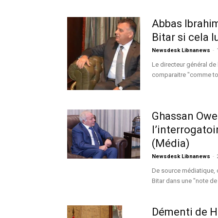
Abbas Ibrahim
Bitar si cela 
Newsdesk Libnanews
-
Le directeur général de 
comparaitre "comme tout 
Ghassan Owei
l’interrogatoi
(Média)
Newsdesk Libnanews
-
De source médiatique, o
Bitar dans une "note de 
Démenti de Ha