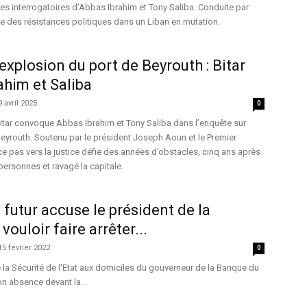
es interrogatoires d’Abbas Ibrahim et Tony Saliba. Conduite par
nte des résistances politiques dans un Liban en mutation.
explosion du port de Beyrouth : Bitar
him et Saliba
9 avril 2025
0
 Bitar convoque Abbas Ibrahim et Tony Saliba dans l’enquête sur
Beyrouth. Soutenu par le président Joseph Aoun et le Premier
e pas vers la justice défie des années d’obstacles, cinq ans après
personnes et ravagé la capitale.
 futur accuse le président de la
vouloir faire arrêter...
15 février 2022
0
la Sécurité de l'Etat aux domiciles du gouverneur de la Banque du
n absence devant la...