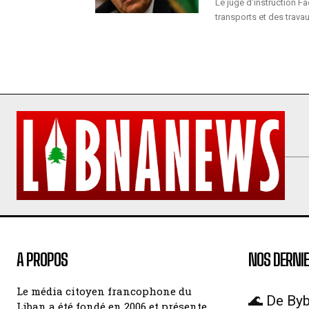
Le juge d'instruction F
transports et des travau
A PROPOS
NOS DERNIE
Le média citoyen francophone du
🌊 De Byb
Liban a été fondé en 2006 et présente