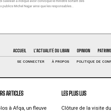
adi Sawwan a indiqué avoir convoqué le ministre sortant des
x publics Michel Najjar ainsi que les responsables...
ACCUEIL
L’ACTUALITÉ DU LIBAN
OPINION
PATRIMO
SE CONNECTER
À PROPOS
POLITIQUE DE CONF
RS ARTICLES
LES PLUS LUS
los à Afqa, un fleuve
Clôture de la visite d