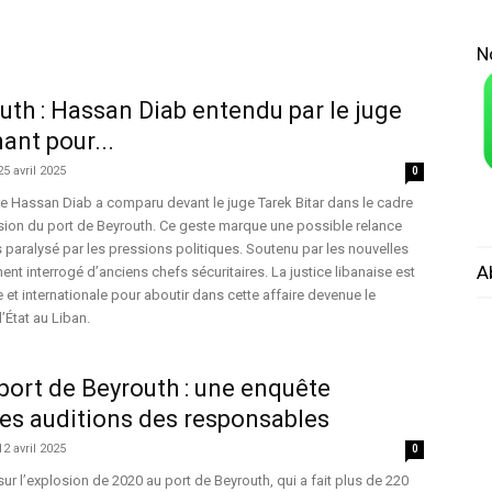
N
uth : Hassan Diab entendu par le juge
nant pour...
25 avril 2025
0
re Hassan Diab a comparu devant le juge Tarek Bitar dans le cadre
osion du port de Beyrouth. Ce geste marque une possible relance
paralysé par les pressions politiques. Soutenu par les nouvelles
A
ment interrogé d’anciens chefs sécuritaires. La justice libanaise est
 et internationale pour aboutir dans cette affaire devenue le
’État au Liban.
port de Beyrouth : une enquête
les auditions des responsables
12 avril 2025
0
 sur l’explosion de 2020 au port de Beyrouth, qui a fait plus de 220