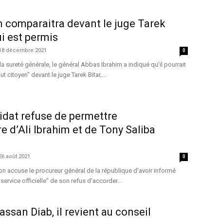
 comparaitra devant le juge Tarek
lui est permis
18 décembre 2021
0
la sureté générale, le général Abbas Ibrahim a indiqué qu'il pourrait
citoyen" devant le juge Tarek Bitar,...
dat refuse de permettre
re d’Ali Ibrahim et de Tony Saliba
26 août 2021
0
n accuse le procureur général de la république d'avoir informé
service officielle" de son refus d'accorder...
ssan Diab, il revient au conseil