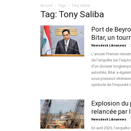
Accueil
Tags
Tony Saliba
Tag: Tony Saliba
Port de Beyro
Bitar, un tour
Newsdesk Libnanews
-
L’ancien Premier minist
de l’enquête sur l’expl
d’un dossier longtemps 
autorités, Bitar a égale
sous pression intérieure
symbole de l’impunité d
Explosion du 
relancée par 
Newsdesk Libnanews
-
En avril 2025, l’enquête