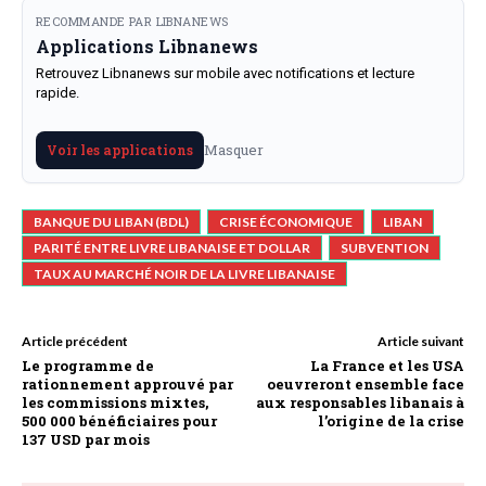
RECOMMANDE PAR LIBNANEWS
Applications Libnanews
Retrouvez Libnanews sur mobile avec notifications et lecture
rapide.
Masquer
Voir les applications
BANQUE DU LIBAN (BDL)
CRISE ÉCONOMIQUE
LIBAN
PARITÉ ENTRE LIVRE LIBANAISE ET DOLLAR
SUBVENTION
TAUX AU MARCHÉ NOIR DE LA LIVRE LIBANAISE
Article précédent
Article suivant
Le programme de
La France et les USA
rationnement approuvé par
oeuvreront ensemble face
les commissions mixtes,
aux responsables libanais à
500 000 bénéficiaires pour
l’origine de la crise
137 USD par mois