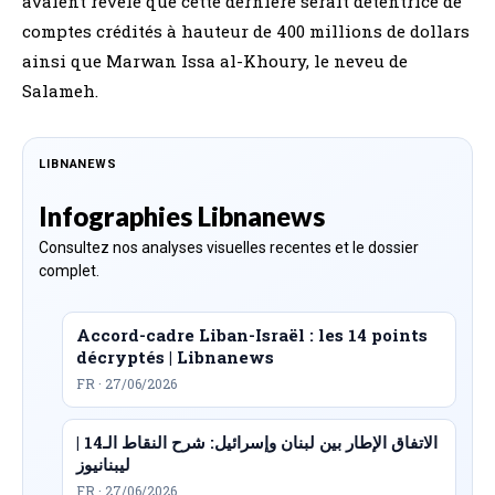
avaient révélé que cette dernière serait détentrice de
comptes crédités à hauteur de 400 millions de dollars
ainsi que Marwan Issa al-Khoury, le neveu de
Salameh.
LIBNANEWS
Infographies Libnanews
Consultez nos analyses visuelles recentes et le dossier
complet.
Accord-cadre Liban-Israël : les 14 points
décryptés | Libnanews
FR · 27/06/2026
الاتفاق الإطار بين لبنان وإسرائيل: شرح النقاط الـ14 |
ليبنانيوز
FR · 27/06/2026