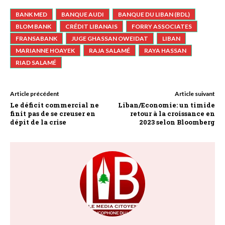
BANK MED
BANQUE AUDI
BANQUE DU LIBAN (BDL)
BLOM BANK
CRÉDIT LIBANAIS
FORRY ASSOCIATES
FRANSABANK
JUGE GHASSAN OWEIDAT
LIBAN
MARIANNE HOAYEK
RAJA SALAMÉ
RAYA HASSAN
RIAD SALAMÉ
Article précédent
Article suivant
Le déficit commercial ne
Liban/Economie: un timide
finit pas de se creuser en
retour à la croissance en
dépit de la crise
2023 selon Bloomberg