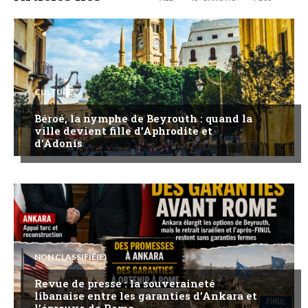
CULTURE
Béroé, la nymphe de Beyrouth : quand la
ville devient fille d’Aphrodite et
d’Adonis
NON CLASSIFIÉ(E)
Revue de presse : la souveraineté
libanaise entre les garanties d’Ankara et
l’épreuve de Rome