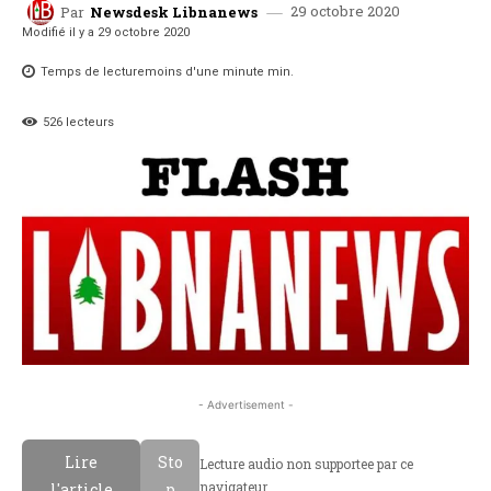
29 octobre 2020
Par
Newsdesk Libnanews
Modifié il y a
29 octobre 2020
Temps de lecture
moins d'une minute
min.
526
lecteurs
- Advertisement -
Lire
Sto
Lecture audio non supportee par ce
navigateur.
l'article
p