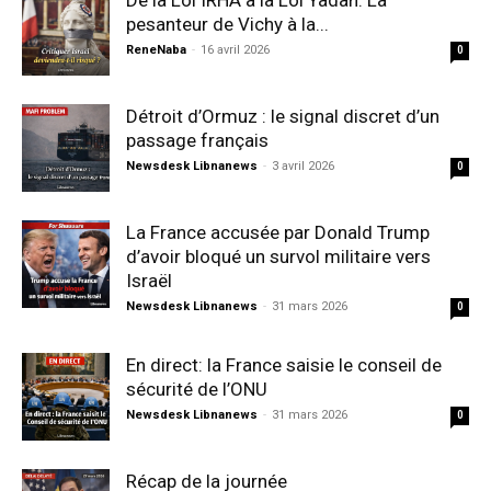
De la Loi IRHA à la Loi Yadan: La
pesanteur de Vichy à la...
ReneNaba
-
16 avril 2026
0
Détroit d’Ormuz : le signal discret d’un
passage français
Newsdesk Libnanews
-
3 avril 2026
0
La France accusée par Donald Trump
d’avoir bloqué un survol militaire vers
Israël
Newsdesk Libnanews
-
31 mars 2026
0
En direct: la France saisie le conseil de
sécurité de l’ONU
Newsdesk Libnanews
-
31 mars 2026
0
Récap de la journée