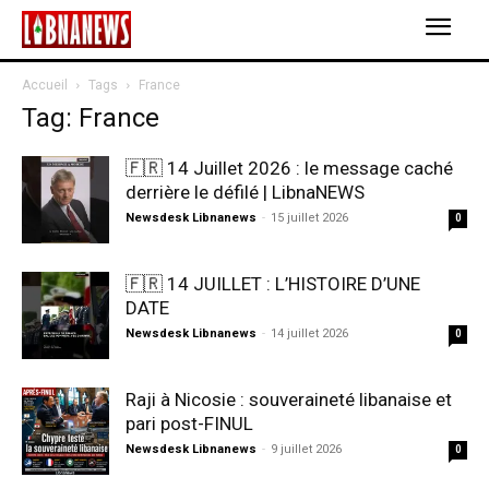
Accueil
Tags
France
Tag: France
🇫🇷 14 Juillet 2026 : le message caché
derrière le défilé | LibnaNEWS
Newsdesk Libnanews
-
15 juillet 2026
0
🇫🇷 14 JUILLET : L’HISTOIRE D’UNE
DATE
Newsdesk Libnanews
-
14 juillet 2026
0
Raji à Nicosie : souveraineté libanaise et
pari post-FINUL
Newsdesk Libnanews
-
9 juillet 2026
0