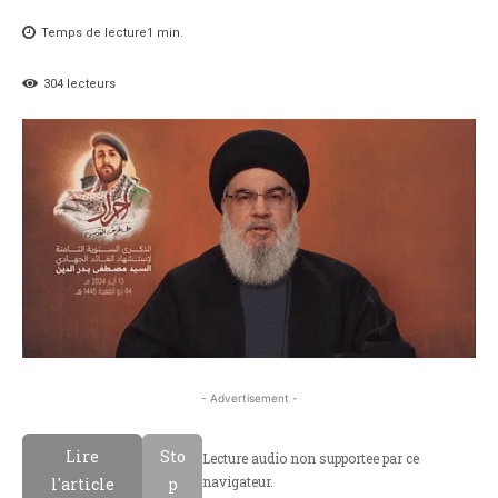
Temps de lecture
1
min.
304
lecteurs
- Advertisement -
Lire
Sto
Lecture audio non supportee par ce
navigateur.
l'article
p