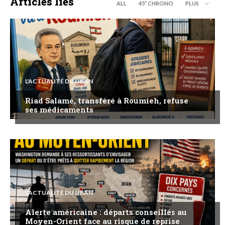
Articles liés
ALL
45’’ CHRONO
PLUS
L'ACTUALITÉ DU LIBAN
Riad Salamé, transféré à Roumieh, refuse
ses médicaments
L'ACTUALITÉ DU LIBAN
Alerte américaine : départs conseillés au
Moyen-Orient face au risque de reprise