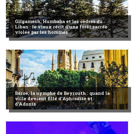
CULTURE
Gilgamesh, Humbaba et les cèdres du
Liban : le vieux récit d’une forêt sacrée
violée par les hommes
CULTURE
Béroé, la nymphe de Beyrouth : quand la
ville devient fille d’Aphrodite et
d’Adonis