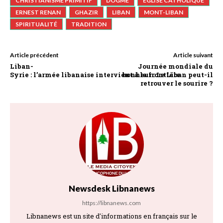
CHRISTIANISME PRIMITIF
DOGME
ÉGLISE CATHOLIQUE
ERNEST RENAN
GHAZIR
LIBAN
MONT-LIBAN
SPIRITUALITÉ
TRADITION
Article précédent
Article suivant
Liban-
Journée mondiale du
Syrie : l’armée libanaise intervient à la frontière
bonheur : Le Liban peut-il
retrouver le sourire ?
Newsdesk Libnanews
https://libnanews.com
Libnanews est un site d'informations en français sur le