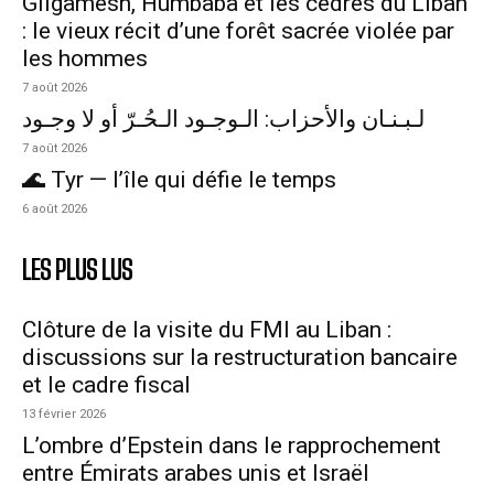
Gilgamesh, Humbaba et les cèdres du Liban
: le vieux récit d’une forêt sacrée violée par
les hommes
7 août 2026
لـبـنـان والأحزاب: الـوجـود الـحُـرّ أو لا وجـود
7 août 2026
🌊 Tyr — l’île qui défie le temps
6 août 2026
LES PLUS LUS
Clôture de la visite du FMI au Liban :
discussions sur la restructuration bancaire
et le cadre fiscal
13 février 2026
L’ombre d’Epstein dans le rapprochement
entre Émirats arabes unis et Israël