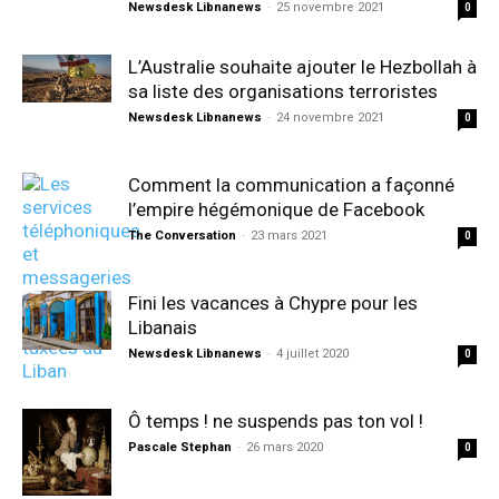
Newsdesk Libnanews
-
25 novembre 2021
0
L’Australie souhaite ajouter le Hezbollah à
sa liste des organisations terroristes
Newsdesk Libnanews
-
24 novembre 2021
0
Comment la communication a façonné
l’empire hégémonique de Facebook
The Conversation
-
23 mars 2021
0
Fini les vacances à Chypre pour les
Libanais
Newsdesk Libnanews
-
4 juillet 2020
0
Ô temps ! ne suspends pas ton vol !
Pascale Stephan
-
26 mars 2020
0