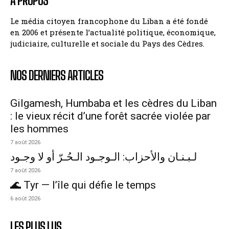
A PROPOS
Le média citoyen francophone du Liban a été fondé
en 2006 et présente l’actualité politique, économique,
judiciaire, culturelle et sociale du Pays des Cèdres.
NOS DERNIERS ARTICLES
Gilgamesh, Humbaba et les cèdres du Liban
: le vieux récit d’une forêt sacrée violée par
les hommes
7 août 2026
لـبـنـان والأحزاب: الـوجـود الـحُـرّ أو لا وجـود
7 août 2026
🌊 Tyr — l’île qui défie le temps
6 août 2026
LES PLUS LUS