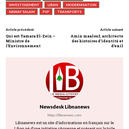
INVESTISSEMENT
LIBAN
MODERNISATION
NAWAF SALAM
PSP
TRANSPORTS
Article précédent
Article suivant
Qui est Tamara El-Zein –
Amin maalouf, architecte
Ministre de
des histoires d’identité et
l’Environnement
d’exil
Newsdesk Libnanews
https://libnanews.com
Libnanews est un site d'informations en français sur le
Liban né d'une initiative citoyenne et présent sur la toile