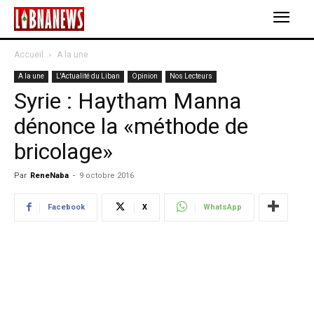
Accueil
A la une
A la une
L'Actualité du Liban
Opinion
Nos Lecteurs
Syrie : Haytham Manna
dénonce la «méthode de
bricolage»
Par
ReneNaba
-
9 octobre 2016
Facebook
X
WhatsApp