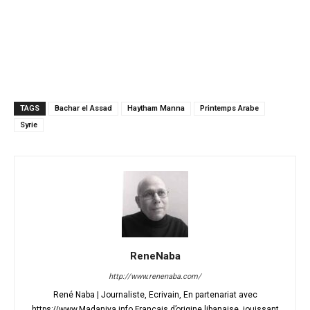
TAGS
Bachar el Assad
Haytham Manna
Printemps Arabe
Syrie
ReneNaba
http://www.renenaba.com/
René Naba | Journaliste, Ecrivain, En partenariat avec
https;//www.Madaniya.info Français d’origine libanaise, jouissant