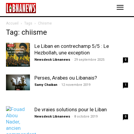
Accueil
Tags
Chiisme
Tag: chiisme
Le Liban en contrechamp 5/5 : Le
Hezbollah, une exception
Newsdesk Libnanews
-
29 septembre 2025
0
Perses, Arabes ou Libanais?
Samy Chaiban
-
12 novembre 2019
1
De vraies solutions pour le Liban
Newsdesk Libnanews
-
8 octobre 2019
0