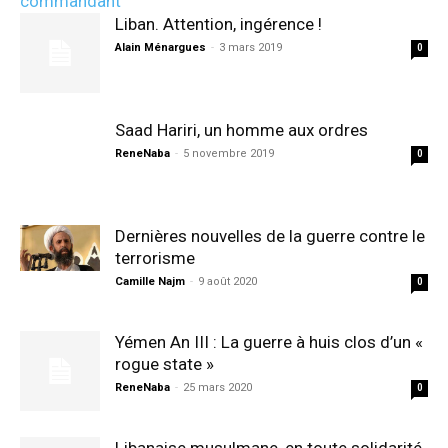
Liban. Attention, ingérence !
Alain Ménargues
-
3 mars 2019
0
Saad Hariri, un homme aux ordres
ReneNaba
-
5 novembre 2019
0
Dernières nouvelles de la guerre contre le
terrorisme
Camille Najm
-
9 août 2020
0
Yémen An III : La guerre à huis clos d’un «
rogue state »
ReneNaba
-
25 mars 2020
0