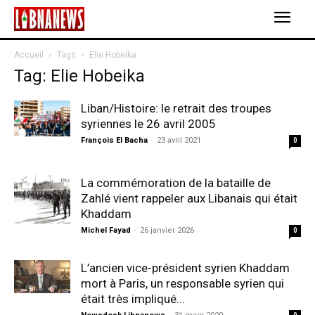
Accueil
Tags
Elie Hobeika
Tag: Elie Hobeika
Liban/Histoire: le retrait des troupes
syriennes le 26 avril 2005
François El Bacha
-
23 avril 2021
0
La commémoration de la bataille de
Zahlé vient rappeler aux Libanais qui était
Khaddam
Michel Fayad
-
26 janvier 2026
0
L’ancien vice-président syrien Khaddam
mort à Paris, un responsable syrien qui
était très impliqué...