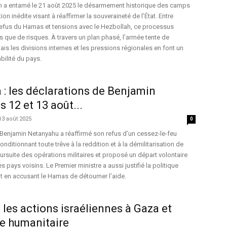
 a entamé le 21 août 2025 le désarmement historique des camps
on inédite visant à réaffirmer la souveraineté de l’État. Entre
refus du Hamas et tensions avec le Hezbollah, ce processus
s que de risques. À travers un plan phasé, l’armée tente de
ais les divisions internes et les pressions régionales en font un
abilité du pays.
a : les déclarations de Benjamin
 12 et 13 août...
13 août 2025
0
 Benjamin Netanyahu a réaffirmé son refus d’un cessez-le-feu
onditionnant toute trêve à la reddition et à la démilitarisation de
oursuite des opérations militaires et proposé un départ volontaire
s pays voisins. Le Premier ministre a aussi justifié la politique
ut en accusant le Hamas de détourner l’aide.
es actions israéliennes à Gaza et
de humanitaire