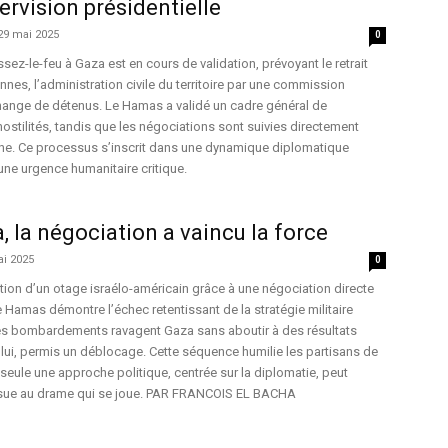
ervision présidentielle
29 mai 2025
0
sez-le-feu à Gaza est en cours de validation, prévoyant le retrait
ennes, l’administration civile du territoire par une commission
hange de détenus. Le Hamas a validé un cadre général de
ostilités, tandis que les négociations sont suivies directement
he. Ce processus s’inscrit dans une dynamique diplomatique
ne urgence humanitaire critique.
, la négociation a vaincu la force
ai 2025
0
ation d’un otage israélo-américain grâce à une négociation directe
le Hamas démontre l’échec retentissant de la stratégie militaire
 les bombardements ravagent Gaza sans aboutir à des résultats
, lui, permis un déblocage. Cette séquence humilie les partisans de
 seule une approche politique, centrée sur la diplomatie, peut
issue au drame qui se joue. PAR FRANCOIS EL BACHA