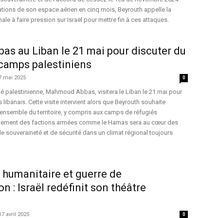
ations de son espace aérien en cinq mois, Beyrouth appelle la
le à faire pression sur Israël pour mettre fin à ces attaques.
s au Liban le 21 mai pour discuter du
camps palestiniens
7 mai 2025
0
ité palestinienne, Mahmoud Abbas, visitera le Liban le 21 mai pour
s libanais. Cette visite intervient alors que Beyrouth souhaite
l’ensemble du territoire, y compris aux camps de réfugiés
rmement des factions armées comme le Hamas sera au cœur des
e souveraineté et de sécurité dans un climat régional toujours
humanitaire et guerre de
 : Israël redéfinit son théâtre
17 avril 2025
0