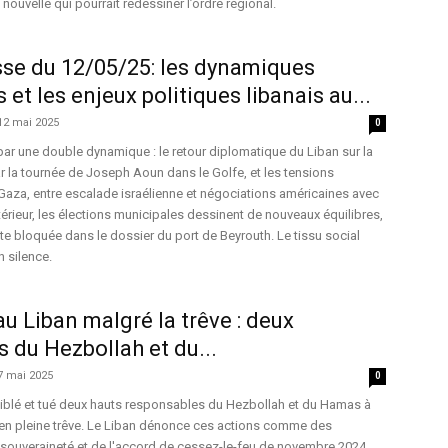
ouvelle qui pourrait redessiner l’ordre régional.
sse du 12/05/25: les dynamiques
et les enjeux politiques libanais au...
12 mai 2025
0
r une double dynamique : le retour diplomatique du Liban sur la
r la tournée de Joseph Aoun dans le Golfe, et les tensions
Gaza, entre escalade israélienne et négociations américaines avec
térieur, les élections municipales dessinent de nouveaux équilibres,
ste bloquée dans le dossier du port de Beyrouth. Le tissu social
n silence.
au Liban malgré la trêve : deux
du Hezbollah et du...
7 mai 2025
0
 ciblé et tué deux hauts responsables du Hezbollah et du Hamas à
en pleine trêve. Le Liban dénonce ces actions comme des
 souveraineté et de l'accord de cessez-le-feu de novembre 2024.