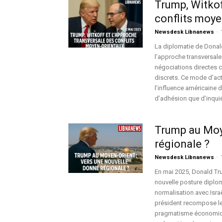
Trump, Witkof
conflits moye
Newsdesk Libnanews
-
La diplomatie de Donal
l’approche transversale
négociations directes c
discrets. Ce mode d’acti
l’influence américaine d
d’adhésion que d’inquié
Trump au Moy
régionale ?
Newsdesk Libnanews
-
En mai 2025, Donald Tr
nouvelle posture diplom
normalisation avec Israë
président recompose le
pragmatisme économique