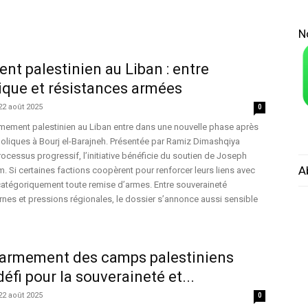
N
t palestinien au Liban : entre
atique et résistances armées
22 août 2025
0
ement palestinien au Liban entre dans une nouvelle phase après
oliques à Bourj el-Barajneh. Présentée par Ramiz Dimashqiya
cessus progressif, l’initiative bénéficie du soutien de Joseph
A
 Si certaines factions coopèrent pour renforcer leurs liens avec
e catégoriquement toute remise d’armes. Entre souveraineté
ternes et pressions régionales, le dossier s’annonce aussi sensible
ésarmement des camps palestiniens
éfi pour la souveraineté et...
22 août 2025
0