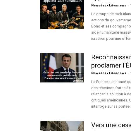
Newsdesk Libnanews
-
Le groupe de rock irlan
actions du gouvernemen
Bono et ses compagnons 
aide humanitaire massi
israélien pour une offe
Reconnaissanc
proclamer l’É
Newsdesk Libnanews
-
La France a annoncé qu'
des réactions fortes à 
relancer la solution à d
critiques américaines. C
interroge sur sa portée 
Vers une cess