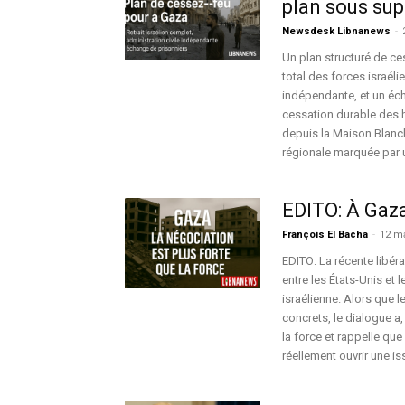
plan sous sup
Newsdesk Libnanews
-
Un plan structuré de ces
total des forces israéli
indépendante, et un éc
cessation durable des h
depuis la Maison Blanc
régionale marquée par u
EDITO: À Gaza
François El Bacha
-
12 m
EDITO: La récente libér
entre les États-Unis et 
israélienne. Alors que
concrets, le dialogue a
la force et rappelle que
réellement ouvrir une 