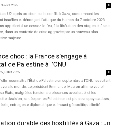
13 août 2025
0
dais U2 a pris position sur le conflit à Gaza, condamnant les
t israélien et dénonçant l’attaque du Hamas du 7 octobre 2023.
appellent à un cessez-le-feu, à la libération des otages et à une
ve, dans un contexte de crise aggravée par un nouveau plan
nsive majeure.
e choc : la France s’engage à
tat de Palestine à l’ONU
25 juillet 2025
0
elle reconnaîtra l'État de Palestine en septembre à l'ONU, suscitant
travers le monde. Le président Emmanuel Macron affirme vouloir
eux États, malgré les tensions croissantes avec Israël et les
ette décision, saluée par les Palestiniens et plusieurs pays arabes,
réelle, entre geste diplomatique et impact géopolitique limité.
ation durable des hostilités à Gaza : un