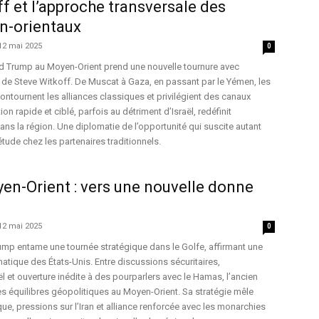
f et l’approche transversale des
n-orientaux
12 mai 2025
0
d Trump au Moyen-Orient prend une nouvelle tournure avec
 de Steve Witkoff. De Muscat à Gaza, en passant par le Yémen, les
ontournent les alliances classiques et privilégient des canaux
on rapide et ciblé, parfois au détriment d’Israël, redéfinit
ans la région. Une diplomatie de l’opportunité qui suscite autant
tude chez les partenaires traditionnels.
en-Orient : vers une nouvelle donne
12 mai 2025
0
ump entame une tournée stratégique dans le Golfe, affirmant une
atique des États-Unis. Entre discussions sécuritaires,
l et ouverture inédite à des pourparlers avec le Hamas, l’ancien
s équilibres géopolitiques au Moyen-Orient. Sa stratégie mêle
, pressions sur l’Iran et alliance renforcée avec les monarchies