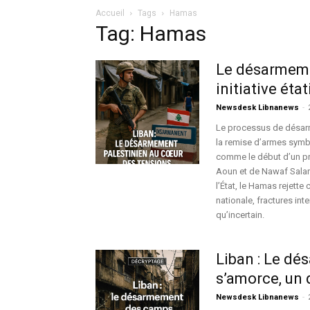
Accueil
Tags
Hamas
Tag: Hamas
Le désarmemen
initiative ét
Newsdesk Libnanews
-
Le processus de désarm
la remise d’armes symb
comme le début d’un pro
Aoun et de Nawaf Salam.
l’État, le Hamas rejett
nationale, fractures in
qu’incertain.
Liban : Le d
s’amorce, un d
Newsdesk Libnanews
-