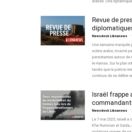
arabes. Une dynamique n
Revue de pre
diplomatiques 
Newsdesk Libnanews
-
Une semaine marquée pa
scène arabe, incarné pa
persistantes autour de 
le Hamas. Sur le plan in
tandis que la justice re
continue de se déliter e
Israël frappe 
commandants 
Newsdesk Libnanews
-
Le 7 mai 2025, Israël a
Kfar Rumman et Saïda, 
violations graves de sa