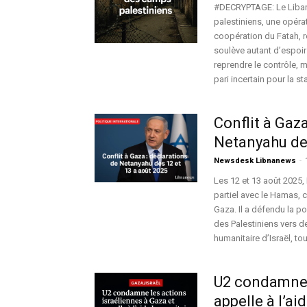
#DECRYPTAGE: Le Liban
palestiniens, une opérati
coopération du Fatah, 
soulève autant d’espoir
reprendre le contrôle, m
pari incertain pour la st
Conflit à Gaz
Netanyahu des
Newsdesk Libnanews
-
Les 12 et 13 août 2025,
partiel avec le Hamas, c
Gaza. Il a défendu la p
des Palestiniens vers de
humanitaire d’Israël, to
U2 condamne l
appelle à l’ai