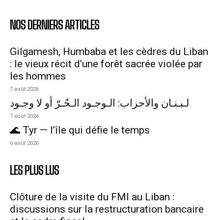
NOS DERNIERS ARTICLES
Gilgamesh, Humbaba et les cèdres du Liban
: le vieux récit d’une forêt sacrée violée par
les hommes
7 août 2026
لـبـنـان والأحزاب: الـوجـود الـحُـرّ أو لا وجـود
7 août 2026
🌊 Tyr — l’île qui défie le temps
6 août 2026
LES PLUS LUS
Clôture de la visite du FMI au Liban :
discussions sur la restructuration bancaire