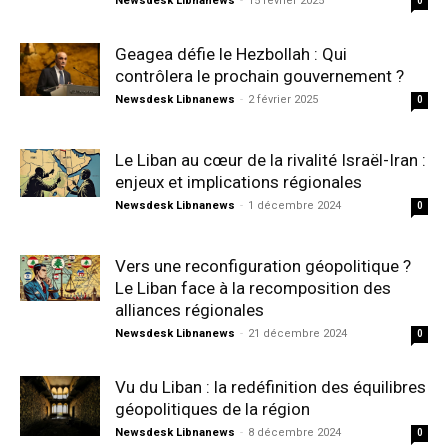
Newsdesk Libnanews
-
15 février 2025
0
Geagea défie le Hezbollah : Qui
contrôlera le prochain gouvernement ?
Newsdesk Libnanews
-
2 février 2025
0
Le Liban au cœur de la rivalité Israël-Iran :
enjeux et implications régionales
Newsdesk Libnanews
-
1 décembre 2024
0
Vers une reconfiguration géopolitique ?
Le Liban face à la recomposition des
alliances régionales
Newsdesk Libnanews
-
21 décembre 2024
0
Vu du Liban : la redéfinition des équilibres
géopolitiques de la région
Newsdesk Libnanews
-
8 décembre 2024
0