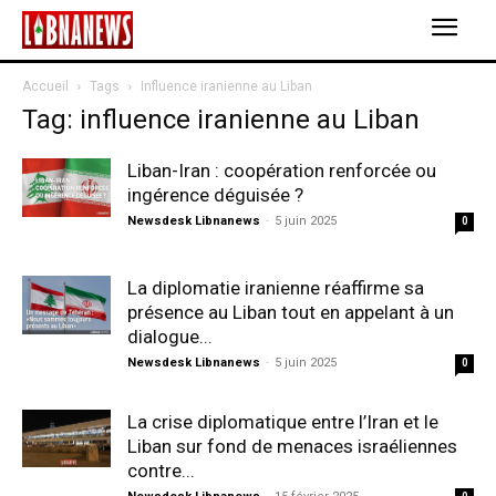
Accueil
Tags
Influence iranienne au Liban
Tag: influence iranienne au Liban
Liban-Iran : coopération renforcée ou
ingérence déguisée ?
Newsdesk Libnanews
-
5 juin 2025
0
La diplomatie iranienne réaffirme sa
présence au Liban tout en appelant à un
dialogue...
Newsdesk Libnanews
-
5 juin 2025
0
La crise diplomatique entre l’Iran et le
Liban sur fond de menaces israéliennes
contre...