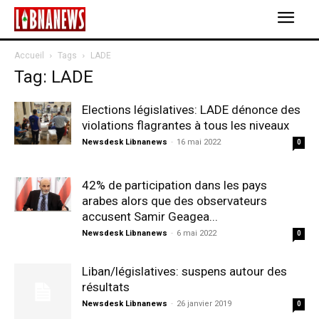
Accueil
Tags
LADE
Tag: LADE
Elections législatives: LADE dénonce des
violations flagrantes à tous les niveaux
Newsdesk Libnanews
-
16 mai 2022
0
42% de participation dans les pays
arabes alors que des observateurs
accusent Samir Geagea...
Newsdesk Libnanews
-
6 mai 2022
0
Liban/législatives: suspens autour des
résultats
Newsdesk Libnanews
-
26 janvier 2019
0