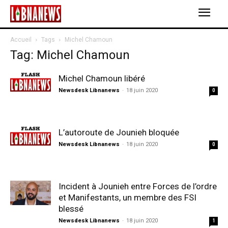
Accueil
Tags
Michel Chamoun
Tag: Michel Chamoun
Michel Chamoun libéré
Newsdesk Libnanews
-
18 juin 2020
0
L’autoroute de Jounieh bloquée
Newsdesk Libnanews
-
18 juin 2020
0
Incident à Jounieh entre Forces de l’ordre
et Manifestants, un membre des FSI
blessé
Newsdesk Libnanews
-
18 juin 2020
1