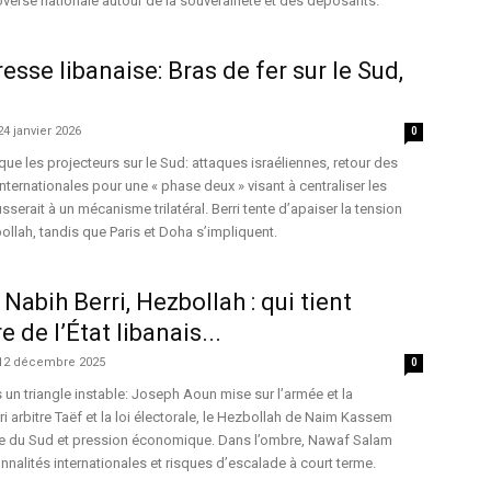
troverse nationale autour de la souveraineté et des déposants.
esse libanaise: Bras de fer sur le Sud,
24 janvier 2026
0
que les projecteurs sur le Sud: attaques israéliennes, retour des
nternationales pour une « phase deux » visant à centraliser les
erait à un mécanisme trilatéral. Berri tente d’apaiser la tension
ollah, tandis que Paris et Doha s’impliquent.
Nabih Berri, Hezbollah : qui tient
e de l’État libanais...
12 décembre 2025
0
un triangle instable: Joseph Aoun mise sur l’armée et la
i arbitre Taëf et la loi électorale, le Hezbollah de Naim Kassem
e du Sud et pression économique. Dans l’ombre, Nawaf Salam
alités internationales et risques d’escalade à court terme.