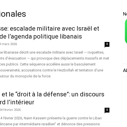
ionales
N
se: escalade militaire avec Israël et
e l’agenda politique libanais
3 mars 2026
0
e libanaise décrit une escalade militaire avec Israël — roquettes,
nts d’évacuation — qui provoque des déplacements massifs et met
ces publics. Cette séquence accélère aussi le basculement
A
 souveraineté, accusations contre le Hezbollah et tentation d’une
 autour du monopole de la force.
t le “droit à la défense”: un discours
rd l’intérieur
24 février 2026
0
 février 2026, Naim Kassem présente la guerre contre le Liban
icaine par intermédiaire israélien” et dénonce des pressions