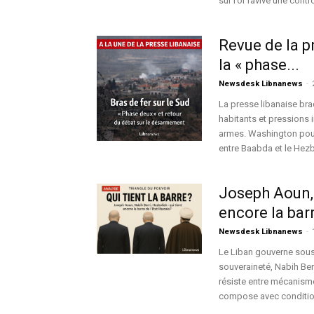
sur l’or ravive une con
Revue de la pr
la « phase...
Newsdesk Libnanews
-
La presse libanaise bra
habitants et pressions i
armes. Washington pouss
entre Baabda et le Hezb
Joseph Aoun, 
encore la barr
Newsdesk Libnanews
-
Le Liban gouverne sous 
souveraineté, Nabih Berr
résiste entre mécanism
compose avec conditionn