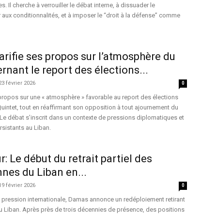
es. Il cherche à verrouiller le débat interne, à dissuader le
ux conditionnalités, et à imposer le “droit à la défense” comme
larifie ses propos sur l’atmosphère du
rnant le report des élections...
23 février 2026
0
s propos sur une « atmosphère » favorable au report des élections
Quintet, tout en réaffirmant son opposition à tout ajournement du
 Le débat s’inscrit dans un contexte de pressions diplomatiques et
rsistants au Liban.
: Le début du retrait partiel des
nnes du Liban en...
19 février 2026
0
s pression internationale, Damas annonce un redéploiement retirant
u Liban. Après près de trois décennies de présence, des positions