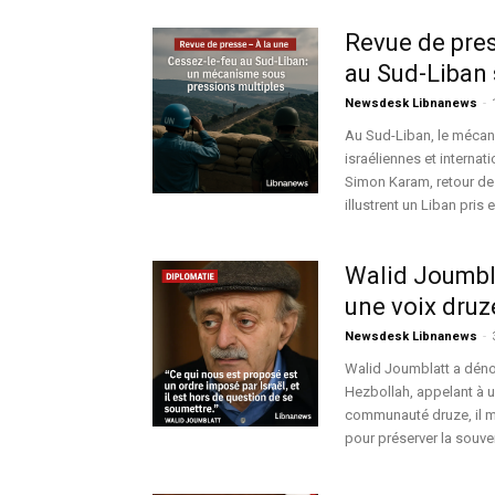
Revue de pres
au Sud-Liban 
Newsdesk Libnanews
-
Au Sud-Liban, le mécani
israéliennes et internat
Simon Karam, retour de 
illustrent un Liban pris
Walid Joumbla
une voix druze
Newsdesk Libnanews
-
Walid Joumblatt a déno
Hezbollah, appelant à un
communauté druze, il me
pour préserver la souver