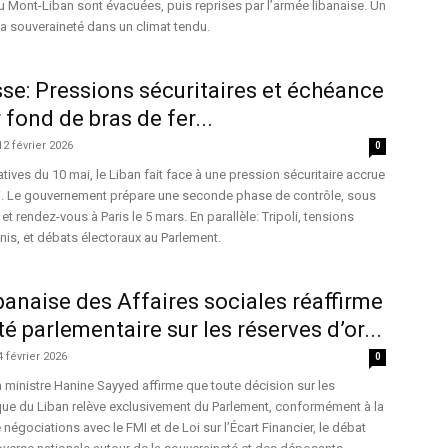
u Mont-Liban sont évacuées, puis reprises par l’armée libanaise. Un
 la souveraineté dans un climat tendu.
se: Pressions sécuritaires et échéance
 fond de bras de fer...
12 février 2026
0
tives du 10 mai, le Liban fait face à une pression sécuritaire accrue
ni. Le gouvernement prépare une seconde phase de contrôle, sous
 et rendez-vous à Paris le 5 mars. En parallèle: Tripoli, tensions
nis, et débats électoraux au Parlement.
ibanaise des Affaires sociales réaffirme
é parlementaire sur les réserves d’or...
4 février 2026
0
ministre Hanine Sayyed affirme que toute décision sur les
que du Liban relève exclusivement du Parlement, conformément à la
 négociations avec le FMI et de Loi sur l’Écart Financier, le débat