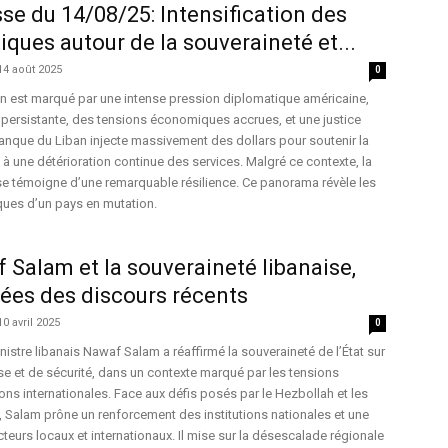
se du 14/08/25: Intensification des
iques autour de la souveraineté et...
14 août 2025
0
an est marqué par une intense pression diplomatique américaine,
ue persistante, des tensions économiques accrues, et une justice
anque du Liban injecte massivement des dollars pour soutenir la
ace à une détérioration continue des services. Malgré ce contexte, la
ise témoigne d’une remarquable résilience. Ce panorama révèle les
ques d’un pays en mutation.
 Salam et la souveraineté libanaise,
sées des discours récents
10 avril 2025
0
istre libanais Nawaf Salam a réaffirmé la souveraineté de l’État sur
e et de sécurité, dans un contexte marqué par les tensions
ons internationales. Face aux défis posés par le Hezbollah et les
, Salam prône un renforcement des institutions nationales et une
teurs locaux et internationaux. Il mise sur la désescalade régionale