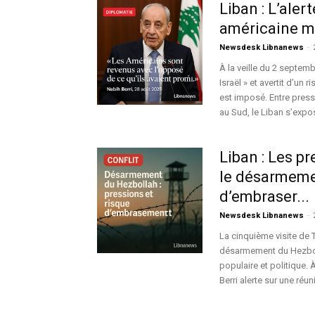
Liban : L’aler
américaine m
Newsdesk Libnanews
-
À la veille du 2 septem
Israël » et avertit d’un
est imposé. Entre press
au Sud, le Liban s’expos
Liban : Les p
le désarmeme
d’embraser...
Newsdesk Libnanews
-
La cinquième visite de 
désarmement du Hezboll
populaire et politique.
Berri alerte sur une réu