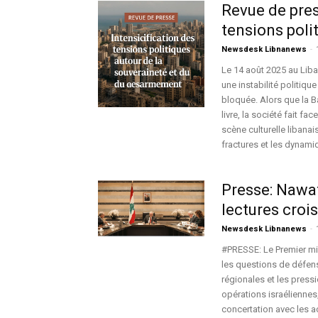
Revue de pres
tensions polit
Newsdesk Libnanews
-
Le 14 août 2025 au Lib
une instabilité politiq
bloquée. Alors que la B
livre, la société fait f
scène culturelle libana
fractures et les dynami
Presse: Nawaf
lectures croi
Newsdesk Libnanews
-
#PRESSE: Le Premier min
les questions de défens
régionales et les pressi
opérations israéliennes
concertation avec les ac