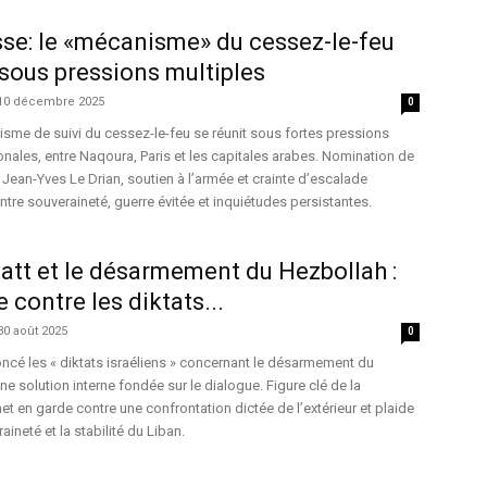
se: le «mécanisme» du cessez-le-feu
sous pressions multiples
10 décembre 2025
0
sme de suivi du cessez-le-feu se réunit sous fortes pressions
ionales, entre Naqoura, Paris et les capitales arabes. Nomination de
Jean-Yves Le Drian, soutien à l’armée et crainte d’escalade
 entre souveraineté, guerre évitée et inquiétudes persistantes.
tt et le désarmement du Hezbollah :
 contre les diktats...
30 août 2025
0
ncé les « diktats israéliens » concernant le désarmement du
e solution interne fondée sur le dialogue. Figure clé de la
t en garde contre une confrontation dictée de l’extérieur et plaide
aineté et la stabilité du Liban.