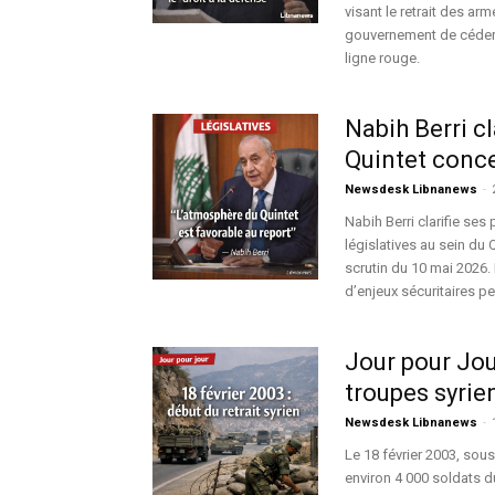
visant le retrait des arm
gouvernement de céder a
ligne rouge.
Nabih Berri c
Quintet conce
Newsdesk Libnanews
-
Nabih Berri clarifie se
législatives au sein du 
scrutin du 10 mai 2026.
d’enjeux sécuritaires pe
Jour pour Jour
troupes syrie
Newsdesk Libnanews
-
Le 18 février 2003, sou
environ 4 000 soldats d