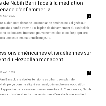
te de Nabih Berri face à la médiation
enace d’enflammer la...
28 août 2025
0
bre, Nabih Berri dénonce une médiation américaine « alignée sur
 risque de « conflit interne » si le plan de désarmement du Hezbollah
ions extérieures, fractures gouvernementales et colère populaire
e à une crise institutionnelle majeure.
ressions américaines et israéliennes sur
nt du Hezbollah menacent
28 août 2025
0
Tom Barrack a ravivé les tensions au Liban : son plan de
ah, perçu comme aligné sur Israël, déclenche une opposition
 À l’approche de la session gouvernementale du 2 septembre, Nabih
nion « explosive » tandis que les risques d’escalade s’intensifient.