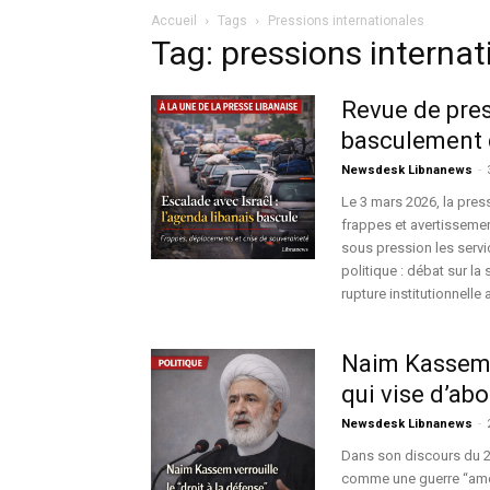
Accueil
Tags
Pressions internationales
Tag: pressions internat
Revue de pres
basculement d
Newsdesk Libnanews
-
Le 3 mars 2026, la press
frappes et avertisseme
sous pression les servi
politique : débat sur la
rupture institutionnelle
Naim Kassem e
qui vise d’abo
Newsdesk Libnanews
-
Dans son discours du 24
comme une guerre “amér