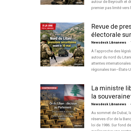
autour de Beyrouth et d
premier pas limité vers
Revue de pres
électorale sur
Newsdesk Libnanews
-
À l’approche des législa
autour du nord du Lita
attentes internationales
régionales Iran–États-U
La ministre l
la souverainet
Newsdesk Libnanews
-
Au sommet de Dubaï, la 
réserves d’or de la Ban
loi de 1986. Sur fond de