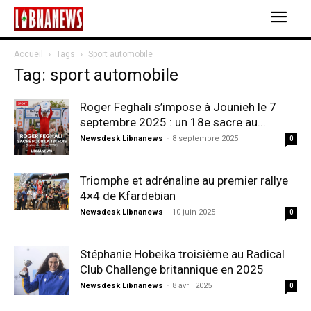
Accueil
Tags
Sport automobile
Tag: sport automobile
Roger Feghali s’impose à Jounieh le 7
septembre 2025 : un 18e sacre au...
Newsdesk Libnanews
-
8 septembre 2025
0
Triomphe et adrénaline au premier rallye
4×4 de Kfardebian
Newsdesk Libnanews
-
10 juin 2025
0
Stéphanie Hobeika troisième au Radical
Club Challenge britannique en 2025
Newsdesk Libnanews
-
8 avril 2025
0