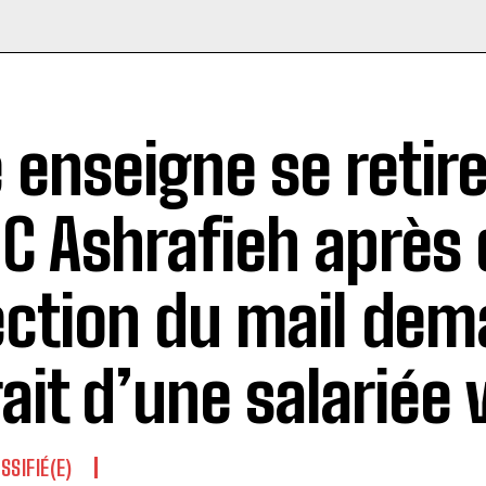
 enseigne se retir
BC Ashrafieh après 
ection du mail dem
rait d’une salariée 
SSIFIÉ(E)