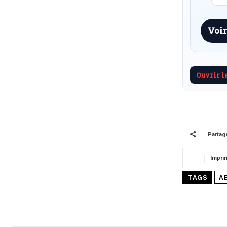
Voir
Ouvrir l
Partag
Impri
TAGS
A