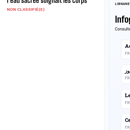
l’eau sacrée soignait les corps
LIBNAN
NON CLASSIFIÉ(E)
Info
Consulte
Ac
FR
FR
L
FR
Ce
FR 