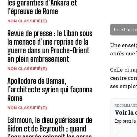
les garanties d’Ankara et
l’épreuve de Rome
NON CLASSIFIÉ(E)
Lire l'arti
Revue de presse : le Liban sous
la menace d’une reprise de la
Une enseig
guerre dans un Proche-Orient
après que 
en plein embrasement
NON CLASSIFIÉ(E)
Celle-ci r
centre com
Apollodore de Damas,
ses employ
l’architecte syrien qui façonna
Rome
RECOMMAND
NON CLASSIFIÉ(E)
Voir la
Eshmoun, le dieu guérisseur de
Explorez la
Sidon et de Beyrouth : quand