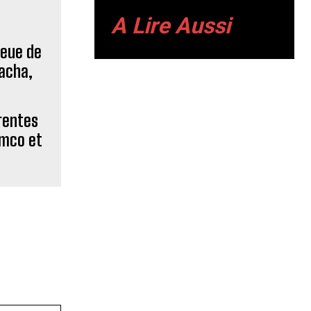
A Lire Aussi
rentes
amco et