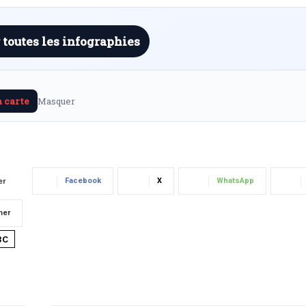
 toutes les infographies
a carte
Masquer
Facebook
X
WhatsApp
er
mer
BC