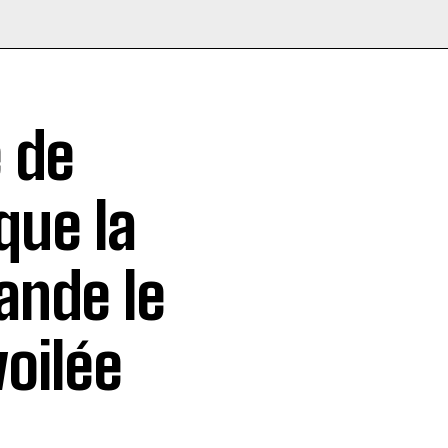
e de
que la
ande le
voilée