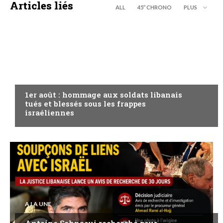
Articles liés
ALL
45’’ CHRONO
PLUS
A LA UNE
1er août : hommage aux soldats libanais
tués et blessés sous les frappes
israéliennes
A LA UNE