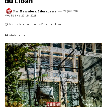
du Liban
22 juin 2021
Par
Newsdesk Libnanews
Modifié il y a
22 juin 2021
Temps de lecture
moins d'une minute
min.
644
lecteurs