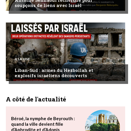
Antoine Sehnaoui recherché pour
soupçons de liens avec Israël
A LA UNE
Liban-Sud : armes du Hezbollah et
explosifs israéliens découverts
A côté de l'actualité
Béroé, la nymphe de Beyrouth :
quand la ville devient fille
d’Aphrodite et d’Adonis