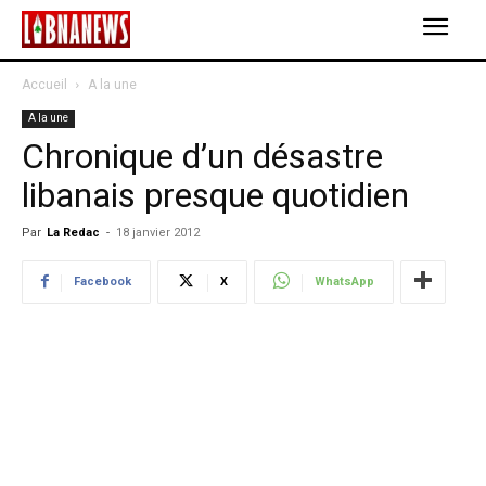
Accueil
A la une
A la une
Chronique d’un désastre
libanais presque quotidien
Par
La Redac
-
18 janvier 2012
Facebook
X
WhatsApp