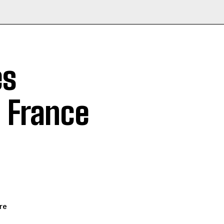
es
 France
re