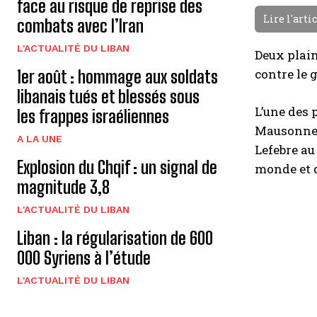
face au risque de reprise des
Lire l'arti
combats avec l’Iran
L'ACTUALITÉ DU LIBAN
Deux plain
contre le 
1er août : hommage aux soldats
libanais tués et blessés sous
L’une des 
les frappes israéliennes
Mausonneuv
A LA UNE
Lefebre au
Explosion du Chqif : un signal de
monde et d
magnitude 3,8
L'ACTUALITÉ DU LIBAN
Liban : la régularisation de 600
000 Syriens à l’étude
L'ACTUALITÉ DU LIBAN