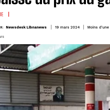
IE
Newsdesk Libnanews
Moins d'une
19 mars 2024
R:
urs