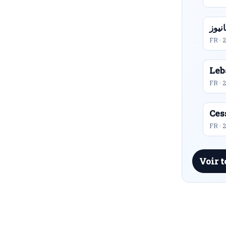
FR · 
Leb
FR · 
Ces
FR · 
Voir t