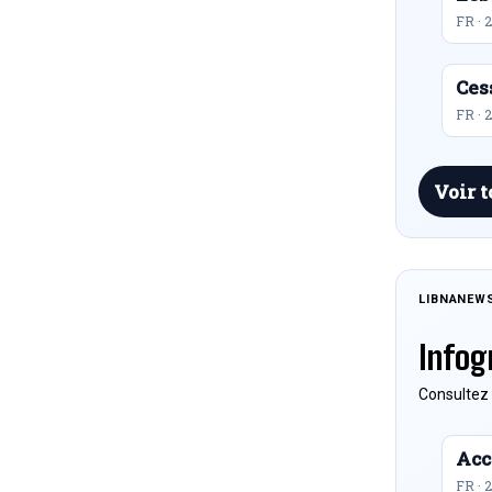
FR · 
Ces
FR · 
Voir t
LIBNANEW
Infog
Consultez 
Acc
FR · 