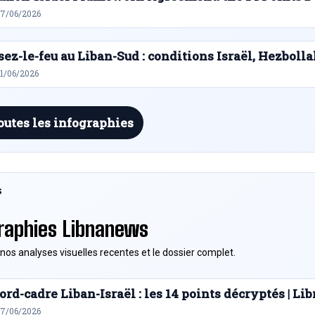
27/06/2026
sez-le-feu au Liban-Sud : conditions Israël, Hezbolla
21/06/2026
outes les infographies
S
raphies Libnanews
nos analyses visuelles recentes et le dossier complet.
ord-cadre Liban-Israël : les 14 points décryptés | L
27/06/2026