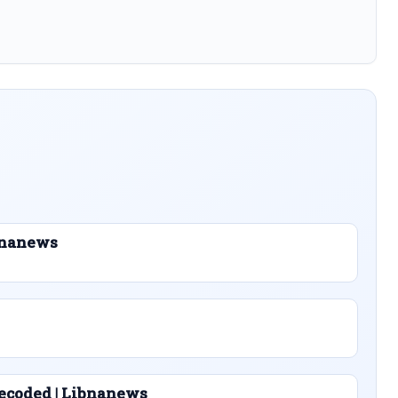
ibnanews
ecoded | Libnanews