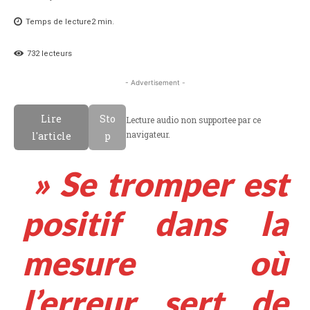
Temps de lecture
2
min.
732
lecteurs
- Advertisement -
Lire
Sto
Lecture audio non supportee par ce
navigateur.
l'article
p
» Se tromper est
positif dans la
mesure où
l’erreur sert de