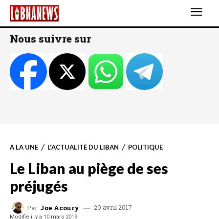
Nous suivre sur
A LA UNE
L'ACTUALITÉ DU LIBAN
POLITIQUE
Le Liban au piège de ses
préjugés
20 avril 2017
Par
Joe Acoury
Modifié il y a
10 mars 2019