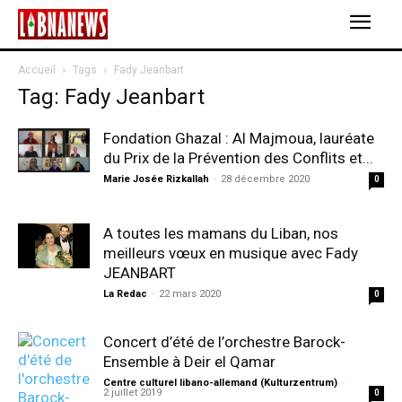
Accueil
Tags
Fady Jeanbart
Tag: Fady Jeanbart
Fondation Ghazal : Al Majmoua, lauréate
du Prix de la Prévention des Conflits et...
Marie Josée Rizkallah
-
28 décembre 2020
0
A toutes les mamans du Liban, nos
meilleurs vœux en musique avec Fady
JEANBART
La Redac
-
22 mars 2020
0
Concert d’été de l’orchestre Barock-
Ensemble à Deir el Qamar
Centre culturel libano-allemand (Kulturzentrum)
-
2 juillet 2019
0