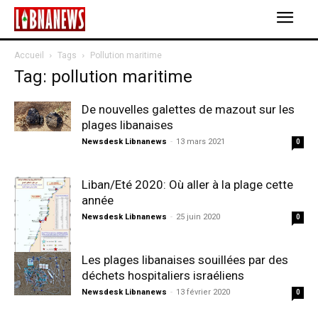
Accueil
Tags
Pollution maritime
Tag: pollution maritime
De nouvelles galettes de mazout sur les
plages libanaises
Newsdesk Libnanews
-
13 mars 2021
0
Liban/Eté 2020: Où aller à la plage cette
année
Newsdesk Libnanews
-
25 juin 2020
0
Les plages libanaises souillées par des
déchets hospitaliers israéliens
Newsdesk Libnanews
-
13 février 2020
0