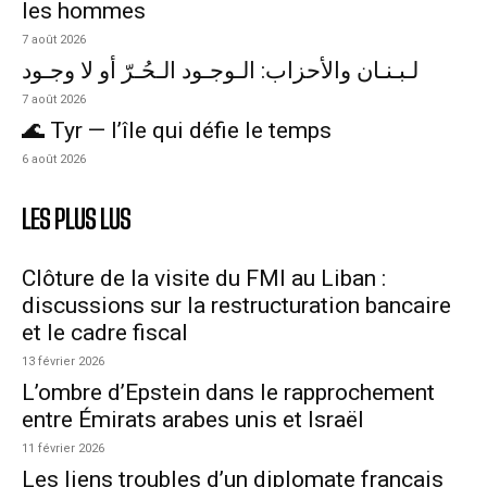
les hommes
7 août 2026
لـبـنـان والأحزاب: الـوجـود الـحُـرّ أو لا وجـود
7 août 2026
🌊 Tyr — l’île qui défie le temps
6 août 2026
LES PLUS LUS
Clôture de la visite du FMI au Liban :
discussions sur la restructuration bancaire
et le cadre fiscal
13 février 2026
L’ombre d’Epstein dans le rapprochement
entre Émirats arabes unis et Israël
11 février 2026
Les liens troubles d’un diplomate français