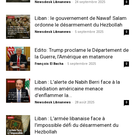
Newsdesk Libnanews
-
24 septembre 2025
0
Liban : le gouvernement de Nawaf Salam
ordonne le désarmement du Hezbollah
Newsdesk Libnanews
-
5 septembre 2025
0
Edito: Trump proclame le Département de
la Guerre, l’Amérique en matamore
François El Bacha
-
5 septembre 2025
0
Liban : L’alerte de Nabih Berri face à la
médiation américaine menace
d’enflammer la...
Newsdesk Libnanews
-
28 août 2025
0
Liban : L’armée libanaise face à
l’impossible défi du désarmement du
Hezbollah