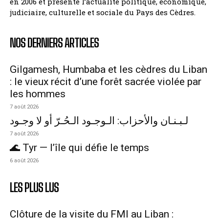
en 2006 et présente l’actualité politique, économique,
judiciaire, culturelle et sociale du Pays des Cèdres.
NOS DERNIERS ARTICLES
Gilgamesh, Humbaba et les cèdres du Liban
: le vieux récit d’une forêt sacrée violée par
les hommes
7 août 2026
لـبـنـان والأحزاب: الـوجـود الـحُـرّ أو لا وجـود
7 août 2026
🌊 Tyr — l’île qui défie le temps
6 août 2026
LES PLUS LUS
Clôture de la visite du FMI au Liban :