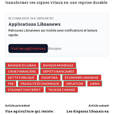
transformer ces signes vitaux en une reprise durable.
RECOMMANDE PAR LIBNANEWS
Applications Libnanews
Retrouvez Libnanews sur mobile avec notifications et lecture
rapide.
Masquer
Voir les applications
BANQUE DU LIBAN
BANQUE MONDIALE
CRISE FINANCIÈRE
DÉPÔTS BANCAIRES
DETTE PUBLIQUE
DIASPORA
ÉCONOMIE LIBANAISE
FMI
FRAGILITÉ ÉCONOMIQUE
INFLATION
LIBAN
STAGNATION CRÉDIT
TAUX DE CHANGE
Article précédent
Article suivant
Une agriculture qui résiste :
Les disparus libanais en