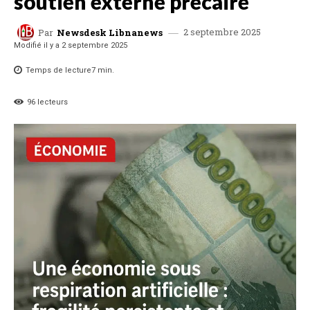
soutien externe précaire
2 septembre 2025
Par
Newsdesk Libnanews
Modifié il y a
2 septembre 2025
Temps de lecture
7
min.
96
lecteurs