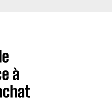
de
ce à
achat