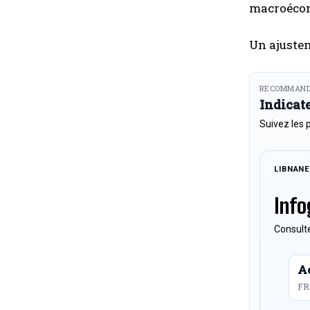
macroécon
Un ajuste
RECOMMAND
Indicat
Suivez les 
LIBNAN
Info
Consulte
Ac
FR