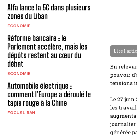
Alfa lance la 5G dans plusieurs
zones du Liban
ECONOMIE
Réforme bancaire : le
Parlement accélère, mais les
Lire l'arti
dépôts restent au cœur du
débat
En relevan
ECONOMIE
pouvoir d’
tensions i
Automobile électrique :
comment l’Europe a déroulé le
Le 27 juin
tapis rouge à la Chine
les travai
FOCUSLIBAN
augmentati
journalier
générée pa