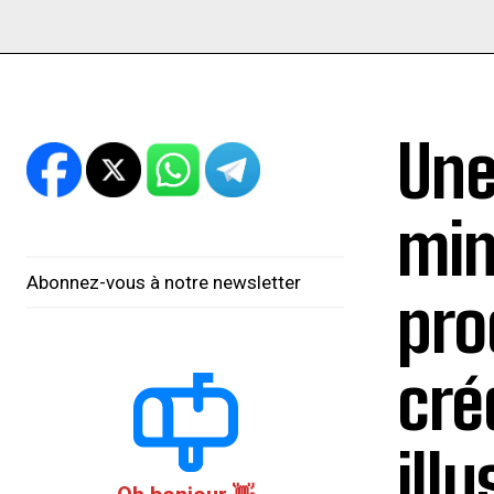
Une
min
Abonnez-vous à notre newsletter
pro
cré
illu