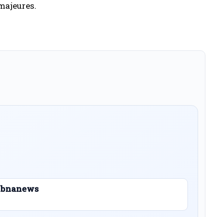
majeures.
 Libnanews