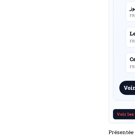
FR
L
FR
Ce
FR 
Voir
Voir les
Présentée 