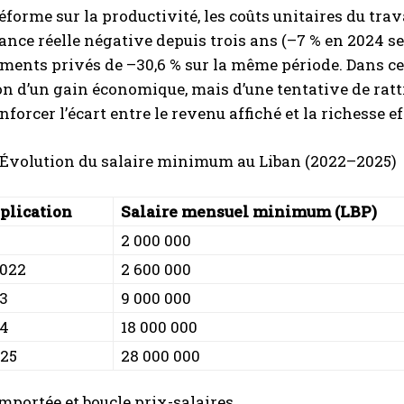
éforme sur la productivité, les coûts unitaires du trava
ance réelle négative depuis trois ans (–7 % en 2024 s
ments privés de –30,6 % sur la même période. Dans ce 
on d’un gain économique, mais d’une tentative de rat
nforcer l’écart entre le revenu affiché et la richesse 
: Évolution du salaire minimum au Liban (2022–2025)
pplication
Salaire mensuel minimum (LBP)
2 000 000
2022
2 600 000
23
9 000 000
24
18 000 000
025
28 000 000
importée et boucle prix-salaires