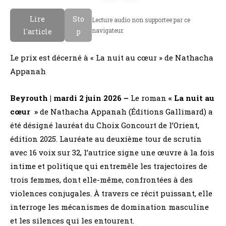
n
r
Lire
Sto
Lecture audio non supportee par ce
g
a
navigateur.
l'article
p
l
b
a
e
Le prix est décerné à « La nuit au cœur » de Nathacha
i
Appanah
s
Beyrouth | mardi 2 juin 2026 –
Le roman
« La nuit au
cœur »
de Nathacha Appanah (Éditions Gallimard) a
été désigné lauréat du Choix Goncourt de l’Orient,
édition 2025. Lauréate au deuxième tour de scrutin
avec 16 voix sur 32, l’autrice signe une œuvre à la fois
intime et politique qui entremêle les trajectoires de
trois femmes, dont elle-même, confrontées à des
violences conjugales. À travers ce récit puissant, elle
interroge les mécanismes de domination masculine
et les silences qui les entourent.