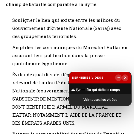
champ de bataille comparable à la Syrie.
Souligner le lien qui existe entre les milices du
Gouvernement d’Entente Nationale (Sarraj) avec
des groupements terroristes.
Amplifier les communiqués du Maréchal Haftar en
assurant leur publication dans la presse
quotidienne égyptienne.
Éviter de qualifier de «légitime» les milices
−
×
DERNIÈRES VIDÉOS
relevant de l’autorité du Gouvernement d’Entente
▶
Nationale (gouvernement Sarraj).
🌊 Tyr — l’île qui défie le temps
S’ABSTENIR DE MENTIONNER L’ AIDE ETRANGERE
Voir toutes les vidéos
DONT BENEFICIE L’ ARMEE DU MARECHAL
HAFTAR, NOTAMMENT L’ AIDE DE LA FRANCE ET
DES ÉMIRATS ARABES UNIS.