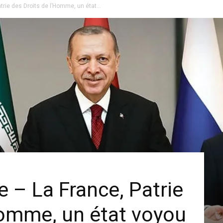
trie des Droits de l’Homme, un état...
e – La France, Patrie
Homme, un état voyou