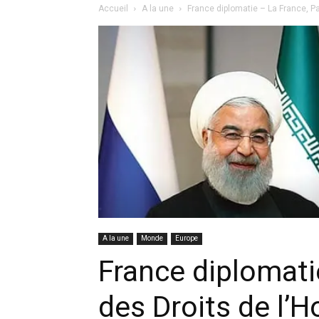
Accueil
A la une
France diplomatie – La France, Pa
A la une
Monde
Europe
France diplomati
des Droits de l’