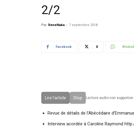
2/2
Par
ReneNaba
-
7 septembre 2018
Facebook
X
Whats
Lire l'article
Stop
Lecture audio non supportee 
Revue de détails de l’Abécédaire d’Emmanu
Interview acordée à Caroline Raymond http:/