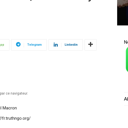
N
App
Telegram
Linkedin
par ce navigateur.
A
el Macron
/fr.truthngo.org/