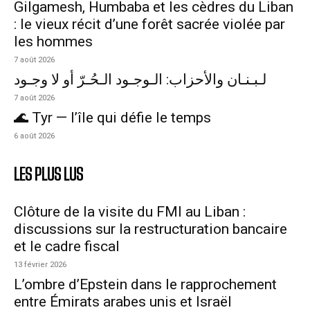
Gilgamesh, Humbaba et les cèdres du Liban
: le vieux récit d’une forêt sacrée violée par
les hommes
7 août 2026
لـبـنـان والأحزاب: الـوجـود الـحُـرّ أو لا وجـود
7 août 2026
🌊 Tyr — l’île qui défie le temps
6 août 2026
LES PLUS LUS
Clôture de la visite du FMI au Liban :
discussions sur la restructuration bancaire
et le cadre fiscal
13 février 2026
L’ombre d’Epstein dans le rapprochement
entre Émirats arabes unis et Israël