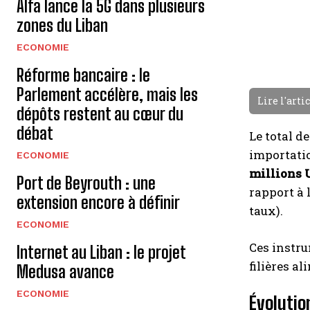
Alfa lance la 5G dans plusieurs
zones du Liban
ECONOMIE
Réforme bancaire : le
Parlement accélère, mais les
Lire l'arti
dépôts restent au cœur du
débat
Le total d
importatio
ECONOMIE
millions 
Port de Beyrouth : une
rapport à 
extension encore à définir
taux).
ECONOMIE
Ces instru
Internet au Liban : le projet
filières al
Medusa avance
ECONOMIE
Évolutio