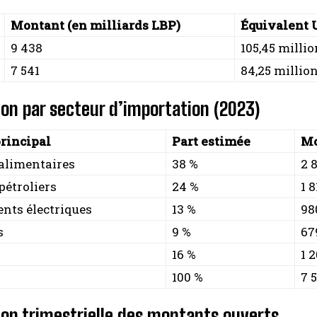
Montant (en milliards LBP)
Équivalent 
9 438
105,45 milli
7 541
84,25 millio
ion par secteur d’importation (2023)
principal
Part estimée
Mo
 alimentaires
38 %
2 
pétroliers
24 %
1 
nts électriques
13 %
98
s
9 %
67
16 %
1 
100 %
7 
ion trimestrielle des montants ouverts