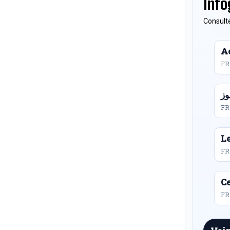
Info
Consulte
Ac
FR
FR
L
FR
Ce
FR 