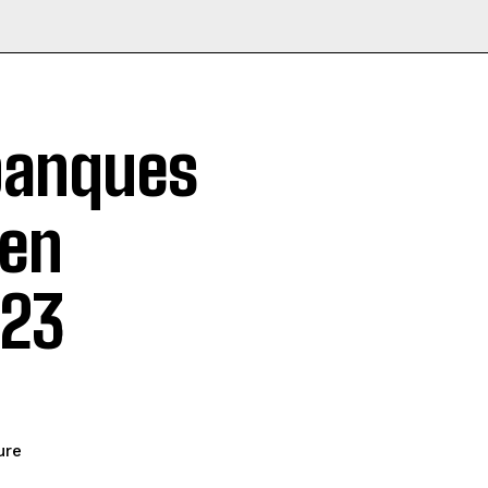
 banques
 en
023
ure