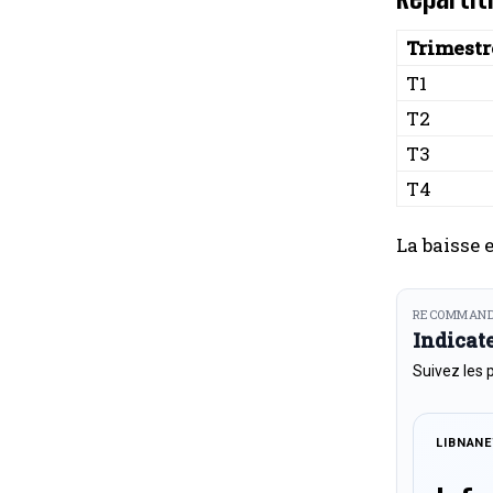
Trimestr
T1
T2
T3
T4
La baisse 
RECOMMAND
Indicat
Suivez les 
LIBNAN