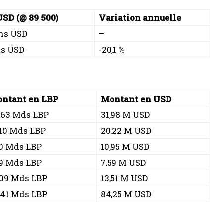
USD (@ 89 500)
Variation annuelle
ons USD
–
ns USD
-20,1 %
ntant en LBP
Montant en USD
863 Mds LBP
31,98 M USD
810 Mds LBP
20,22 M USD
0 Mds LBP
10,95 M USD
9 Mds LBP
7,59 M USD
209 Mds LBP
13,51 M USD
541 Mds LBP
84,25 M USD