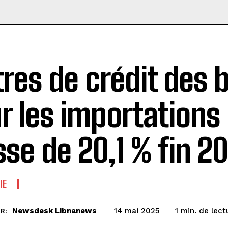
tres de crédit des
r les importations
sse de 20,1 % fin 2
IE
de lect
Newsdesk Libnanews
1
min.
14 mai 2025
R: